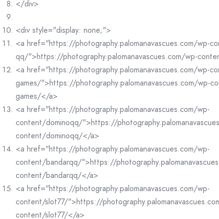
</div>
<div style="display: none;">
<a href="https://photography.palomanavascues.com/wp-co
qq/">https://photography.palomanavascues.com/wp-conte
<a href="https://photography.palomanavascues.com/wp-co
games/">https://photography.palomanavascues.com/wp-co
games/</a>
<a href="https://photography.palomanavascues.com/wp-
content/dominoqq/">https://photography.palomanavascue
content/dominoqq/</a>
<a href="https://photography.palomanavascues.com/wp-
content/bandarqq/">https://photography.palomanavascue
content/bandarqq/</a>
<a href="https://photography.palomanavascues.com/wp-
content/slot77/">https://photography.palomanavascues.co
content/slot77/</a>