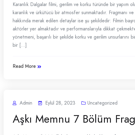
Karanlık Dalgalar filmi, gerilim ve korku türünde bir yapım olu
karanlık ve ürkütücü bir atmosfer sunmaktadır. Fragmanı ve
hakkında merak edilen detaylar ise şu şekildedir: Filmin başro
aktörler yer almaktadır ve performanslarıyla dikkat çekmekted
yönetmeni, başarılı bir şekilde korku ve gerilim unsurlarını b
bir [...]
Read More
Admin
Eylül 28, 2023
Uncategorized
Aşkı Memnu 7 Bölüm Fra