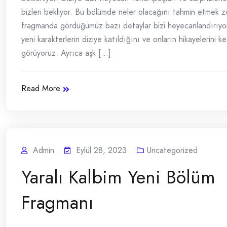
bizleri bekliyor. Bu bölümde neler olacağını tahmin etmek z
fragmanda gördüğümüz bazı detaylar bizi heyecanlandırıyo
yeni karakterlerin diziye katıldığını ve onların hikayelerini 
görüyoruz. Ayrıca aşk [...]
Read More
Admin
Eylül 28, 2023
Uncategorized
Yaralı Kalbim Yeni Bölüm
Fragmanı