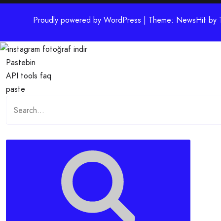
Proudly powered by WordPress | Theme: NewsHit by
Pastebin
API
tools
faq
paste