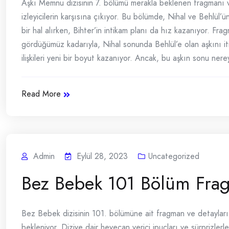
Aşkı Memnu dizisinin 7. bölümü merakla beklenen fragmanı 
izleyicilerin karşısına çıkıyor. Bu bölümde, Nihal ve Behlül’ü
bir hal alırken, Bihter’in intikam planı da hız kazanıyor. Fr
gördüğümüz kadarıyla, Nihal sonunda Behlül’e olan aşkını it
ilişkileri yeni bir boyut kazanıyor. Ancak, bu aşkın sonu nerey
Read More
Admin
Eylül 28, 2023
Uncategorized
Bez Bebek 101 Bölüm Fra
Bez Bebek dizisinin 101. bölümüne ait fragman ve detayları
bekleniyor. Diziye dair heyecan verici ipuçları ve sürprizlerl