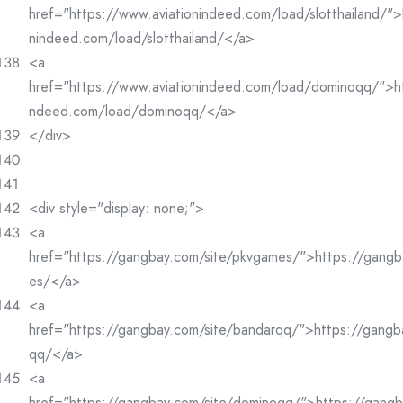
href="https://www.aviationindeed.com/load/slotthailand/">
nindeed.com/load/slotthailand/</a>
<a
href="https://www.aviationindeed.com/load/dominoqq/">ht
ndeed.com/load/dominoqq/</a>
</div>
<div style="display: none;">
<a
href="https://gangbay.com/site/pkvgames/">https://gangb
es/</a>
<a
href="https://gangbay.com/site/bandarqq/">https://gangb
qq/</a>
<a
href="https://gangbay.com/site/dominoqq/">https://gangb