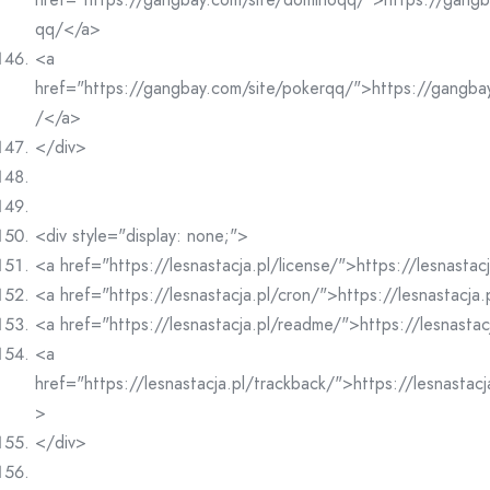
qq/</a>
<a
href="https://gangbay.com/site/pokerqq/">https://gangba
/</a>
</div>
<div style="display: none;">
<a href="https://lesnastacja.pl/license/">https://lesnastac
<a href="https://lesnastacja.pl/cron/">https://lesnastacja
<a href="https://lesnastacja.pl/readme/">https://lesnasta
<a
href="https://lesnastacja.pl/trackback/">https://lesnastac
>
</div>