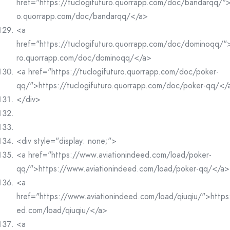
href="https://tuclogifuturo.quorrapp.com/doc/bandarqq/">h
o.quorrapp.com/doc/bandarqq/</a>
<a
href="https://tuclogifuturo.quorrapp.com/doc/dominoqq/">
ro.quorrapp.com/doc/dominoqq/</a>
<a href="https://tuclogifuturo.quorrapp.com/doc/poker-
qq/">https://tuclogifuturo.quorrapp.com/doc/poker-qq/</
</div>
<div style="display: none;">
<a href="https://www.aviationindeed.com/load/poker-
qq/">https://www.aviationindeed.com/load/poker-qq/</a>
<a
href="https://www.aviationindeed.com/load/qiuqiu/">https
ed.com/load/qiuqiu/</a>
<a