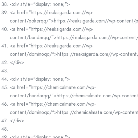
<div style="display: none;">
<a href="https://reaksigarda.com//wp-
content/pokerqq/">https://reaksigarda.com//wp-content/
<a href="https://reaksigarda.com//wp-
content/bandarqq/">https://reaksigarda.com//wp-conten
<a href="https://reaksigarda.com//wp-
content/dominoqq/">https://reaksigarda.com//wp-conten
</div>
<div style="display: none;">
<a href="https://chemicalmate.com/wp-
content/bandarqq/">https://chemicalmate.com/wp-conten
<a href="https://chemicalmate.com/wp-
content/dominoqq/">https://chemicalmate.com/wp-conte
</div>
<div style="display: none;">