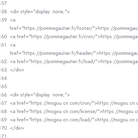
<div style="display: none;">
<a
href="https://pommegautier.fr/footer/">https://pommegaut
<a href="https://pommegautier.fr/cron/">https://pommegau
<a
href="https://pommegautier.fr/header/">https://pommegau
<a href="https://pommegautier.fr/load/">https://pommegau
</div>
<div style="display: none;">
<a href="https://mogou.cn.com/cron/">https://mogou.cn
<a href="https://mogou.cn.com/license/">https://mogou.c
<a href="https://mogou.cn.com/load/">https://mogou.cn
</div>