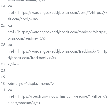
<a
href="https://waroengpakeddybonsir.com/opml/">https:/
sir.com/opml/</a>
<a
href="https://waroengpakeddybonsir.com/readme/">https
onsir.com/readme/</a>
<a
href="https://waroengpakeddybonsir.com/trackback/">htt
dybonsir.com/trackback/</a>
</div>
<div style="display: none;">
<a
href="https://spectrumwindowfilms.com/readme/">https://
s.com/readme/</a>