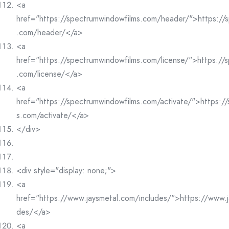
<a
href="https://spectrumwindowfilms.com/header/">https://
.com/header/</a>
<a
href="https://spectrumwindowfilms.com/license/">https://
.com/license/</a>
<a
href="https://spectrumwindowfilms.com/activate/">https:/
s.com/activate/</a>
</div>
<div style="display: none;">
<a
href="https://www.jaysmetal.com/includes/">https://www.j
des/</a>
<a