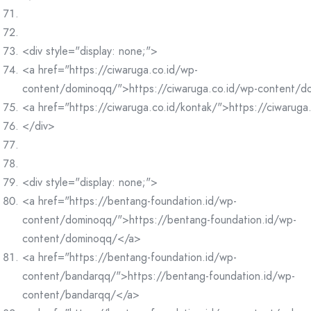
<div style="display: none;">
<a href="https://ciwaruga.co.id/wp-
content/dominoqq/">https://ciwaruga.co.id/wp-content/
<a href="https://ciwaruga.co.id/kontak/">https://ciwaruga
</div>
<div style="display: none;">
<a href="https://bentang-foundation.id/wp-
content/dominoqq/">https://bentang-foundation.id/wp-
content/dominoqq/</a>
<a href="https://bentang-foundation.id/wp-
content/bandarqq/">https://bentang-foundation.id/wp-
content/bandarqq/</a>