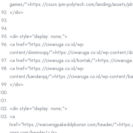
games/">https://cours.ipm-polytech.com/landing/assets/p
</div>
<div style="display: none;">
<a href="https://ciwaruga.co.id/wp-
content/dominoqq/">https://ciwaruga.co.id/wp-content/
<a href="https://ciwaruga.co.id/kontak/">https://ciwaruga
<a href="https://ciwaruga.co.id/wp-
content/bandarqq/">https://ciwaruga.co.id/wp-content/b
</div>
<div style="display: none;">
<a
href="https://waroengpakeddybonsir.com/header/">https
onsir.com/header/</a>