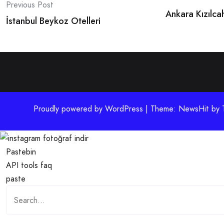
Post
Previous Post
Ankara Kızılc
navigation
İstanbul Beykoz Otelleri
Proudly powered by WordPress | Theme: NewsHit by
Pastebin
API
tools
faq
paste