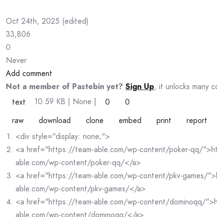
Oct 24th, 2025
(
edited
)
33,806
0
Never
Add comment
Not a member of Pastebin yet?
Sign Up
, it unlocks many c
10.59 KB
| None
|
text
0
0
raw
download
clone
embed
print
report
<div style="display: none;">
<a href="https://team-able.com/wp-content/poker-qq/">ht
able.com/wp-content/poker-qq/</a>
<a href="https://team-able.com/wp-content/pkv-games/">
able.com/wp-content/pkv-games/</a>
<a href="https://team-able.com/wp-content/dominoqq/">h
able.com/wp-content/dominoqq/</a>