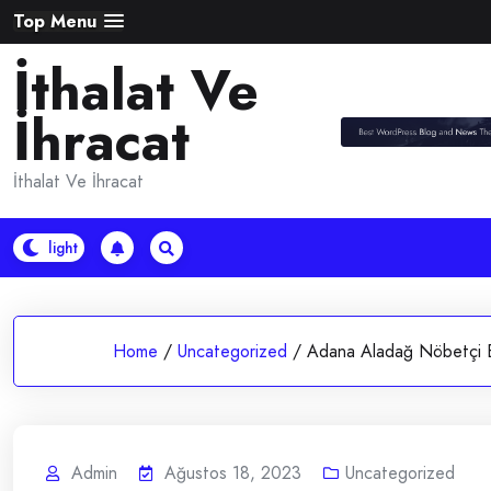
Skip
Top Menu
to
İthalat Ve
content
İhracat
İthalat Ve İhracat
Home
/
Uncategorized
/
Adana Aladağ Nöbetçi 
Admin
Ağustos 18, 2023
Uncategorized