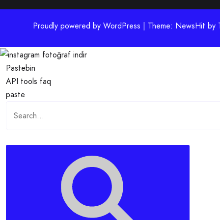
Proudly powered by WordPress | Theme: NewsHit by
Pastebin
API
tools
faq
paste