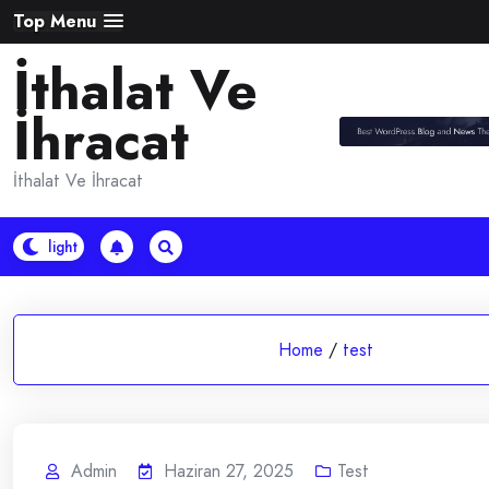
Skip
Top Menu
to
İthalat Ve
content
İhracat
İthalat Ve İhracat
Home
/
test
Admin
Haziran 27, 2025
Test