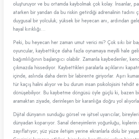
oluşturuyor ve bu ortamda kaybolmak çok kolay. İnsanlar, par
atarken bir yandan da bu riskin getirdiği adrenalinin tadını ç
duygusal bir yolculuk; yüksek bir heyecan anı, ardından gele
hayal kırıklığı…
Peki, bu heyecan her zaman umut verici mi? Çok sıkı bir ba
oyuncular, kaybettikçe daha fazla oynamaya meyilli hale gel
bağımlılığının başlangıcı olabilir. Zamanla kaybedenler, kendi
çıkmazda hissediyor. Kaybettikleri paralarla açıklarını kapa
içinde, aslında daha derin bir labirente giriyorlar. Aşırı kum
tür kaçış halini alıyor ve bu durum insan psikolojisini tehdit 
dönüşebiliyor. Bu kaybetme döngüsü öyle güçlü ki, bazen bir
aramaktan ziyade, derinleşen bir karanlığa doğru yol alıyorla
Dijital dünyanın sunduğu görsel ve işitsel uyarıcılar, bireyleri
dünyadan koparıyor. Sanal deneyimlerin yoğunluğu, kişilerin sos
zayıflatıyor; yüz yüze iletişim yerine ekranlarla dolu bir yaşam