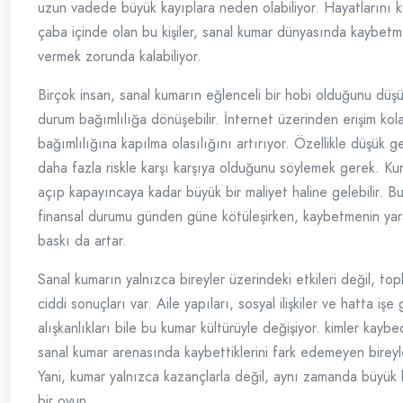
uzun vadede büyük kayıplara neden olabiliyor. Hayatlarını ku
çaba içinde olan bu kişiler, sanal kumar dünyasında kaybetm
vermek zorunda kalabiliyor.
Birçok insan, sanal kumarın eğlenceli bir hobi olduğunu düş
durum bağımlılığa dönüşebilir. İnternet üzerinden erişim kol
bağımlılığına kapılma olasılığını artırıyor. Özellikle düşük geli
daha fazla riskle karşı karşıya olduğunu söylemek gerek. Ku
açıp kapayıncaya kadar büyük bir maliyet haline gelebilir. Bu 
finansal durumu günden güne kötüleşirken, kaybetmenin yara
baskı da artar.
Sanal kumarın yalnızca bireyler üzerindeki etkileri değil, t
ciddi sonuçları var. Aile yapıları, sosyal ilişkiler ve hatta işe
alışkanlıkları bile bu kumar kültürüyle değişiyor. kimler kaybe
sanal kumar arenasında kaybettiklerini fark edemeyen bireyler
Yani, kumar yalnızca kazançlarla değil, aynı zamanda büyük 
bir oyun.