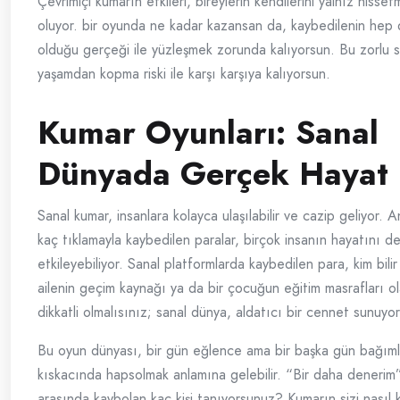
Çevrimiçi kumarın etkileri, bireylerin kendilerini yalnız hiss
oluyor. bir oyunda ne kadar kazansan da, kaybedilenin hep
olduğu gerçeği ile yüzleşmek zorunda kalıyorsun. Bu zorlu 
yaşamdan kopma riski ile karşı karşıya kalıyorsun.
Kumar Oyunları: Sanal
Dünyada Gerçek Hayat 
Sanal kumar, insanlara kolayca ulaşılabilir ve cazip geliyor. A
kaç tıklamayla kaybedilen paralar, birçok insanın hayatını d
etkileyebiliyor. Sanal platformlarda kaybedilen para, kim bilir
ailenin geçim kaynağı ya da bir çocuğun eğitim masrafları ola
dikkatli olmalısınız; sanal dünya, aldatıcı bir cennet sunuyor
Bu oyun dünyası, bir gün eğlence ama bir başka gün bağımlı
kıskacında hapsolmak anlamına gelebilir. “Bir daha denerim”
arasında kaybolan kaç kişi tanıyorsunuz? Kumarın sizi nasıl k