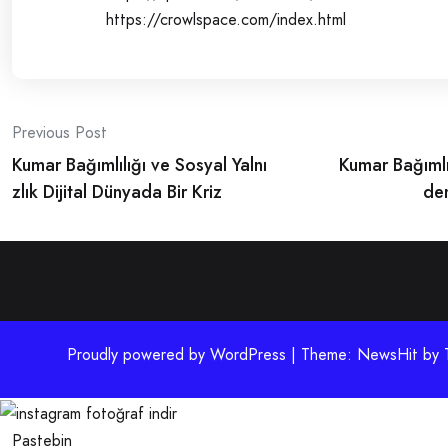
https://crowlspace.com/index.html
Post
Previous Post
Kumar Bağımlılığı ve Sosyal Yalnı
Kumar Bağıml
navigation
zlık Dijital Dünyada Bir Kriz
den
Proudly powered by WordPress | Theme: NewsHit by
Pastebin