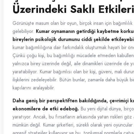
Üzerindeki Saklı Etkiler
Görünüşte masum olan bir oyun, birçok insan için bağımlılık
gelebiliyor.
Kumar oynamanın getirdiği kaybetme korkus
bireylerin psikolojik durumunu ciddi şekilde etkileyebil
kumar bağımlılığına dair farkındalık oluşturmak hayati bir ön
Çünkü çoğu kişi, bu bağımlılığı mücadele etmeden kabulleni
yalnızca birey üzerinde değil, aile dinamikleri üzerinde de yı
yaratabiliyor. Kumar bağımlısı olan bir kişi, güveni, mali duru
ilişkilerini zedeleyebilir. Bütün bunlar, zamanla daha büyük b
kapılarını aralayabilir.
Daha geniş bir perspektiften bakıldığında, çevrimiçi 
ekonomilere de etki edeboğ.
Bu yeni dijital dünya, birçok
yaratıyor. Ancak, bu fırsatların arkasında yatan riskleri göz
mümkün değil. Kumar şirketleri, sürekli olarak yeni oyuncular
agresif stratejiler kullanıyor ve bu, toplumsal normlarla çatı