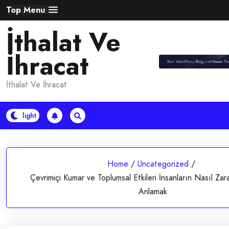
Skip
Top Menu
to
İthalat Ve
content
İhracat
İthalat Ve İhracat
Home
/
Uncategorized
/
Çevrimiçi Kumar ve Toplumsal Etkileri İnsanların Nasıl Z
Anlamak