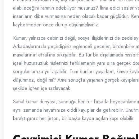
alabileceğini tahmin edebiliyor musunuz? İkna edici sesler v
insanların dibe vurmasına neden olacak kadar güçlüdür. Kend
kaybetmeden önce durup düşünmelisiniz.
Kumar, yalnızca cebinizi değil, sosyal ilişkilerinizi de zedeleye
Arkadaşlarınızla geçirdiğiniz eğlenceli geceler, birdenbire 
masalarının etrafına sıkışabilir. Bu tür bir dışalamada hissetti
içsel huzursuzluk hislerinizi tetiklemenin yanı sıra gerçek dos
sorgulamanıza yol açabilir. Tüm bunları yaşarken, kimse kay
düşünmez, değil mi? Ama sonuçta yaşanan gerçek kayıpların
şekilde içten içe sızlayacak.
Sanal kumar dünyası, sunduğu her tür fırsatla heyecanlandır
aynı zamanda hayatınıza ciddi kayıplar da getirebilir. Unut
bıraktığınız her jeton, bir başka kayba açılan kapı olabilir.
Çevrimiçi Kumar Bağımlı