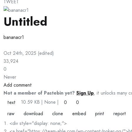
TWEET
Untitled
bananacr1
Oct 24th, 2025
(
edited
)
33,924
0
Never
Add comment
Not a member of Pastebin yet?
Sign Up
, it unlocks many c
10.59 KB
| None
|
text
0
0
raw
download
clone
embed
print
report
<div style="display: none;">
<a href="https://team-able.com/wp-content/poker-qq/">ht