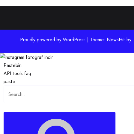
Proudly powered by WordPress | Theme: NewsHit by
Pastebin
API
tools
faq
paste