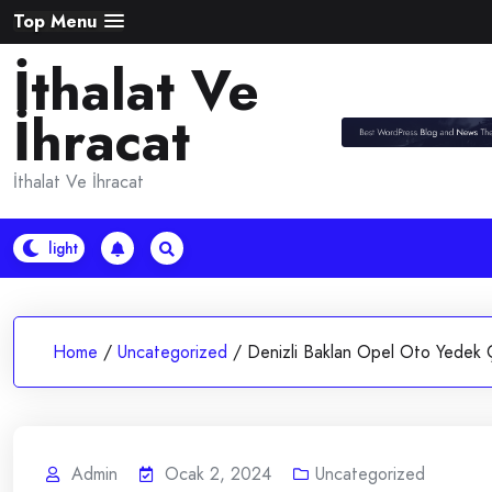
Skip
Top Menu
to
İthalat Ve
content
İhracat
İthalat Ve İhracat
Home
/
Uncategorized
/
Denizli Baklan Opel Oto Yedek 
Admin
Ocak 2, 2024
Uncategorized