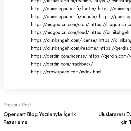
https://lesnastacja.pl/readme/
https://lesnastacj
https://pommegautier.fr/footer/
https://pommega
https://pommegautier.fr/header/
https://pommega
https://mogou.cn.com/cron/
https://mogou.cn.c
https://mogou.cn.com/load/
https://di.nikahgeh
https://di.nikahgeh.com/license/
https://di.nika
https://di.nikahgeh.com/readme/
https://qerdin.
https://qerdin.com/license/
https://qerdin.com/
https://qerdin.com/trackback/
https://crowlspace.com/index.html
Post
Previous Post
Opencart Blog Yazılarıyla İçerik
Uluslararası 
navigation
Pazarlama
çin 