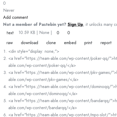
0
Never
Add comment
Not a member of Pastebin yet?
Sign Up
, it unlocks many c
10.59 KB
| None
|
text
0
0
raw
download
clone
embed
print
report
<div style="display: none;">
<a href="https://team-able.com/wp-content/poker-qq/">ht
able.com/wp-content/poker-qq/</a>
<a href="https://team-able.com/wp-content/pkv-games/">
able.com/wp-content/pkv-games/</a>
<a href="https://team-able.com/wp-content/dominoqq/">h
able.com/wp-content/dominoqq/</a>
<a href="https://team-able.com/wp-content/bandarqq/">h
able.com/wp-content/bandarqq/</a>
<a href="https://team-able.com/wp-content/mpo-slot/">ht