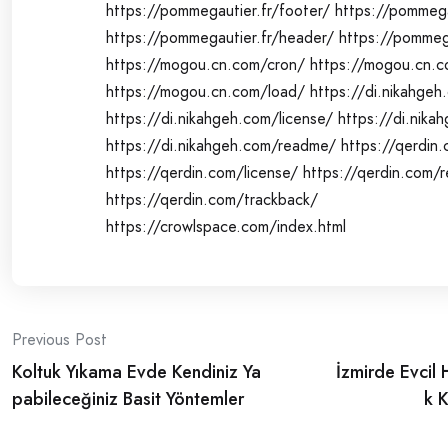
https://pommegautier.fr/footer/
https://pommega
https://pommegautier.fr/header/
https://pommega
https://mogou.cn.com/cron/
https://mogou.cn.c
https://mogou.cn.com/load/
https://di.nikahgeh
https://di.nikahgeh.com/license/
https://di.nika
https://di.nikahgeh.com/readme/
https://qerdin.
https://qerdin.com/license/
https://qerdin.com/
https://qerdin.com/trackback/
https://crowlspace.com/index.html
Post
Previous Post
Koltuk Yıkama Evde Kendiniz Ya
İzmirde Evcil 
navigation
pabileceğiniz Basit Yöntemler
k K