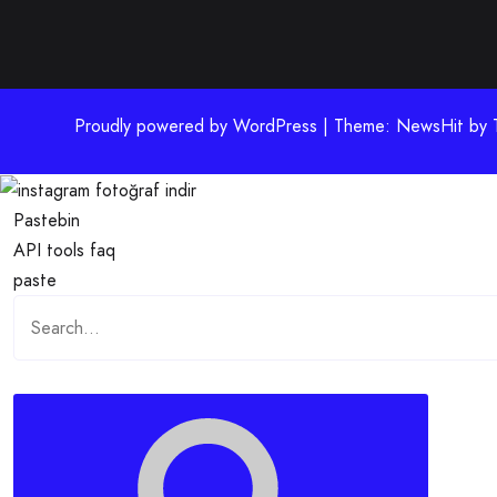
Proudly powered by WordPress | Theme: NewsHit by
Pastebin
API
tools
faq
paste