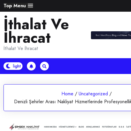
Skip
Top Menu
to
İthalat Ve
content
İhracat
İthalat Ve İhracat
Home
/
Uncategorized
/
Denizli Şehirler Arası Nakliyat Hizmetlerinde Profesyonellik