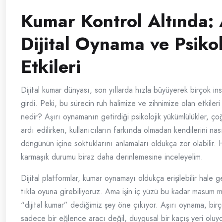
Kumar Kontrol Altında: 
Dijital Oynama ve Psikol
Etkileri
Dijital kumar dünyası, son yıllarda hızla büyüyerek birçok in
girdi. Peki, bu sürecin ruh halimize ve zihnimize olan etkiler
nedir? Aşırı oynamanın getirdiği psikolojik yükümlülükler, 
ardı edilirken, kullanıcıların farkında olmadan kendilerini nasıl
döngünün içine soktuklarını anlamaları oldukça zor olabilir. 
karmaşık durumu biraz daha derinlemesine inceleyelim.
Dijital platformlar, kumar oynamayı oldukça erişilebilir hale ge
tıkla oyuna girebiliyoruz. Ama işin iç yüzü bu kadar masum 
“dijital kumar” dediğimiz şey öne çıkıyor. Aşırı oynama, birço
sadece bir eğlence aracı değil, duygusal bir kaçış yeri oluyor