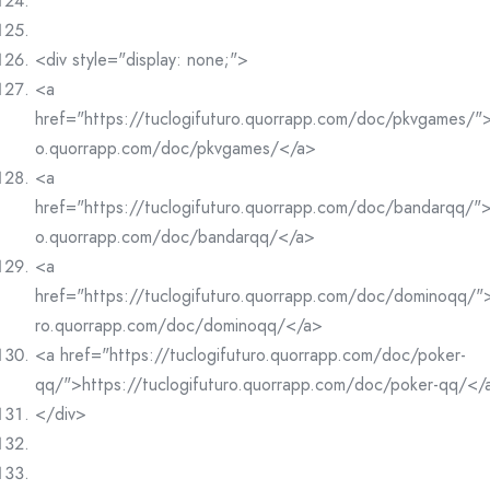
<div style="display: none;">
<a
href="https://tuclogifuturo.quorrapp.com/doc/pkvgames/">h
o.quorrapp.com/doc/pkvgames/</a>
<a
href="https://tuclogifuturo.quorrapp.com/doc/bandarqq/">h
o.quorrapp.com/doc/bandarqq/</a>
<a
href="https://tuclogifuturo.quorrapp.com/doc/dominoqq/">
ro.quorrapp.com/doc/dominoqq/</a>
<a href="https://tuclogifuturo.quorrapp.com/doc/poker-
qq/">https://tuclogifuturo.quorrapp.com/doc/poker-qq/</
</div>