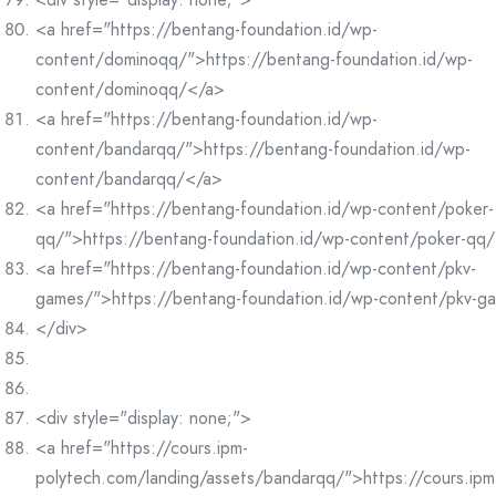
<a href="https://bentang-foundation.id/wp-
content/dominoqq/">https://bentang-foundation.id/wp-
content/dominoqq/</a>
<a href="https://bentang-foundation.id/wp-
content/bandarqq/">https://bentang-foundation.id/wp-
content/bandarqq/</a>
<a href="https://bentang-foundation.id/wp-content/poker-
qq/">https://bentang-foundation.id/wp-content/poker-qq
<a href="https://bentang-foundation.id/wp-content/pkv-
games/">https://bentang-foundation.id/wp-content/pkv-g
</div>
<div style="display: none;">
<a href="https://cours.ipm-
polytech.com/landing/assets/bandarqq/">https://cours.ipm