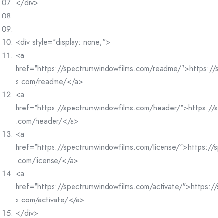
</div>
<div style="display: none;">
<a
href="https://spectrumwindowfilms.com/readme/">https://
s.com/readme/</a>
<a
href="https://spectrumwindowfilms.com/header/">https://
.com/header/</a>
<a
href="https://spectrumwindowfilms.com/license/">https://
.com/license/</a>
<a
href="https://spectrumwindowfilms.com/activate/">https:/
s.com/activate/</a>
</div>