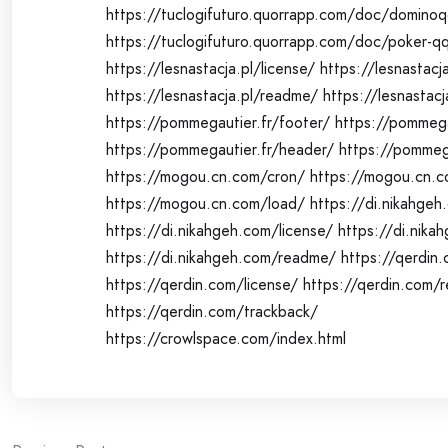
https://tuclogifuturo.quorrapp.com/doc/domino
https://tuclogifuturo.quorrapp.com/doc/poker-q
https://lesnastacja.pl/license/
https://lesnastacj
https://lesnastacja.pl/readme/
https://lesnastacj
https://pommegautier.fr/footer/
https://pommega
https://pommegautier.fr/header/
https://pommega
https://mogou.cn.com/cron/
https://mogou.cn.c
https://mogou.cn.com/load/
https://di.nikahgeh
https://di.nikahgeh.com/license/
https://di.nika
https://di.nikahgeh.com/readme/
https://qerdin.
https://qerdin.com/license/
https://qerdin.com/
https://qerdin.com/trackback/
https://crowlspace.com/index.html