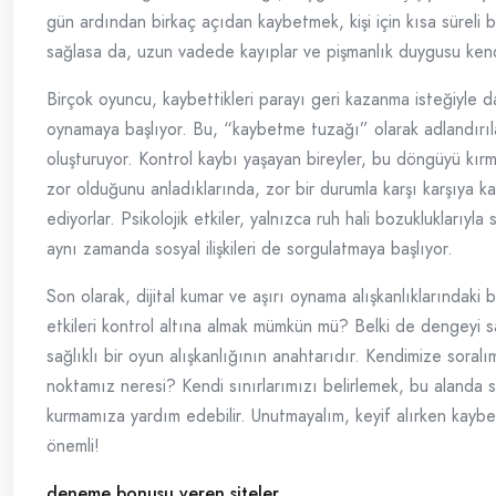
gün ardından birkaç açıdan kaybetmek, kişi için kısa süreli b
sağlasa da, uzun vadede kayıplar ve pişmanlık duygusu kend
Birçok oyuncu, kaybettikleri parayı geri kazanma isteğiyle d
oynamaya başlıyor. Bu, “kaybetme tuzağı” olarak adlandırıl
oluşturuyor. Kontrol kaybı yaşayan bireyler, bu döngüyü kır
zor olduğunu anladıklarında, zor bir durumla karşı karşıya kal
ediyorlar. Psikolojik etkiler, yalnızca ruh hali bozukluklarıyla s
aynı zamanda sosyal ilişkileri de sorgulatmaya başlıyor.
Son olarak, dijital kumar ve aşırı oynama alışkanlıklarındaki
etkileri kontrol altına almak mümkün mü? Belki de dengeyi 
sağlıklı bir oyun alışkanlığının anahtarıdır. Kendimize sora
noktamız neresi? Kendi sınırlarımızı belirlemek, bu alanda sağl
kurmamıza yardım edebilir. Unutmayalım, keyif alırken kay
önemli!
deneme bonusu veren siteler