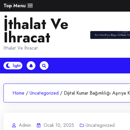
Skip
Top Menu
to
İthalat Ve
content
İhracat
İthalat Ve İhracat
Home
/
Uncategorized
/
Dijital Kumar Bağımlılığı Aşırıya 
Admin
Ocak 10, 2025
Uncategorized