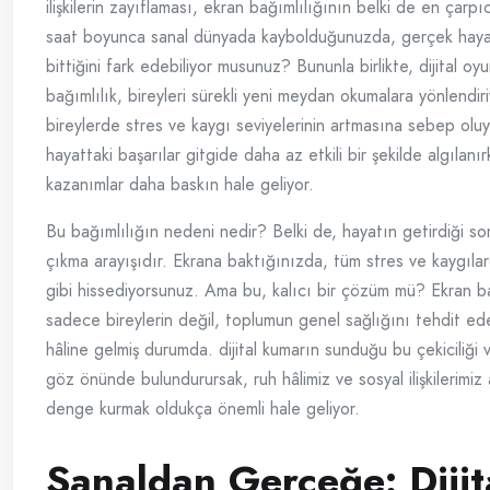
ilişkilerin zayıflaması, ekran bağımlılığının belki de en çarpıc
saat boyunca sanal dünyada kaybolduğunuzda, gerçek haya
bittiğini fark edebiliyor musunuz? Bununla birlikte, dijital oyu
bağımlılık, bireyleri sürekli yeni meydan okumalara yönlendir
bireylerde stres ve kaygı seviyelerinin artmasına sebep olu
hayattaki başarılar gitgide daha az etkili bir şekilde algılanı
kazanımlar daha baskın hale geliyor.
Bu bağımlılığın nedeni nedir? Belki de, hayatın getirdiği so
çıkma arayışıdır. Ekrana baktığınızda, tüm stres ve kaygıla
gibi hissediyorsunuz. Ama bu, kalıcı bir çözüm mü? Ekran ba
sadece bireylerin değil, toplumun genel sağlığını tehdit ed
hâline gelmiş durumda. dijital kumarın sunduğu bu çekiciliği
göz önünde bulundurursak, ruh hâlimiz ve sosyal ilişkilerimiz 
denge kurmak oldukça önemli hale geliyor.
Sanaldan Gerçeğe: Dijit