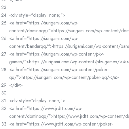
<div style="display: none;">
<a href="https://surigami.com/wp-
content/dominoqq/">https://surigami.com/wp-content/do
<a href="https://surigami.com/wp-
content/bandarqq/">https://surigami.com/wp-content/ba
<a href="https://surigami.com/wp-content/pkv-
games/">https://surigami.com/wp-content/pkv-games/</a
<a href="https://surigami.com/wp-content/poker-
qq/">https://surigami.com/wp-content/poker-qq/</a>
</div>
<div style="display: none;">
<a href="https://www.jrdtt.com/wp-
content/dominoqq/">https://www.jrdtt.com/wp-content/
<a href="https://www.jrdtt.com/wp-content/poker-