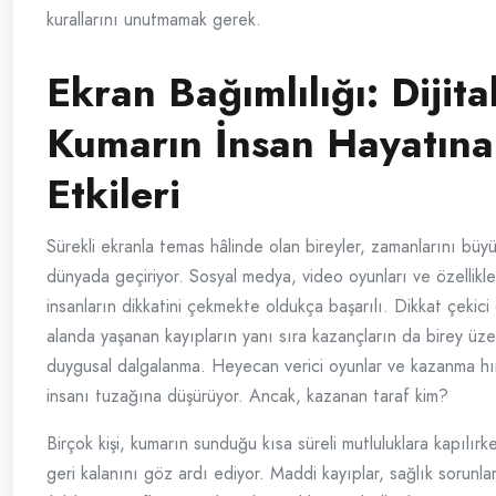
kurallarını unutmamak gerek.
Ekran Bağımlılığı: Dijita
Kumarın İnsan Hayatına
Etkileri
Sürekli ekranla temas hâlinde olan bireyler, zamanlarını büy
dünyada geçiriyor. Sosyal medya, video oyunları ve özellikle 
insanların dikkatini çekmekte oldukça başarılı. Dikkat çekici o
alanda yaşanan kayıpların yanı sıra kazançların da birey üze
duygusal dalgalanma. Heyecan verici oyunlar ve kazanma hı
insanı tuzağına düşürüyor. Ancak, kazanan taraf kim?
Birçok kişi, kumarın sunduğu kısa süreli mutluluklara kapılırk
geri kalanını göz ardı ediyor. Maddi kayıplar, sağlık sorunla