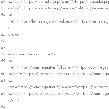
<a href="https://lesnastacja.pl/cron/">https://lesnastacja
<a href="https://lesnastacja.pl/readme/">https://lesnasta
<a
href="https://lesnastacja.pl/trackback/">https://lesnastac
>
</div>
<div style="display: none;">
<a
href="https://pommegautier.fr/footer/">https://pommegaut
<a href="https://pommegautier.fr/cron/">https://pommegau
<a
href="https://pommegautier.fr/header/">https://pommegau
<a href="https://pommegautier.fr/load/">https://pommegau
</div>