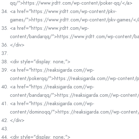
qq/">https://www.jrdtt.com/wp-content/poker-qq/</a>
<a href="https://www.jrdtt.com/wp-content/pkv-
games/">https://www.jrdtt.com/wp-content/pkv-games/</
<a href="https://www.jrdtt.com/wp-
content/bandarqq/">https://www.jrdtt.com/wp-content/b
</div>
<div style="display: none;">
<a href="https://reaksigarda.com//wp-
content/pokerqq/">https://reaksigarda.com//wp-content/
<a href="https://reaksigarda.com//wp-
content/bandarqq/">https://reaksigarda.com//wp-conten
<a href="https://reaksigarda.com//wp-
content/dominoqq/">https://reaksigarda.com//wp-conten
</div>
<div style="display: none;">