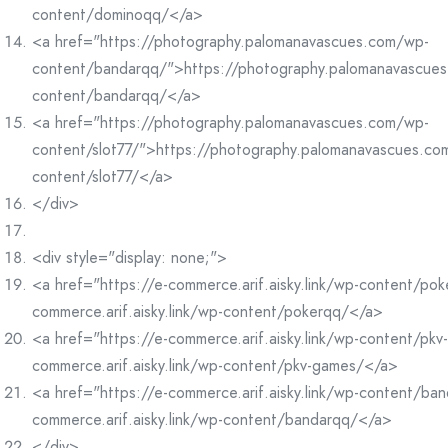
content/dominoqq/</a>
<a href="https://photography.palomanavascues.com/wp-
content/bandarqq/">https://photography.palomanavascue
content/bandarqq/</a>
<a href="https://photography.palomanavascues.com/wp-
content/slot77/">https://photography.palomanavascues.co
content/slot77/</a>
</div>
<div style="display: none;">
<a href="https://e-commerce.arif.aisky.link/wp-content/po
commerce.arif.aisky.link/wp-content/pokerqq/</a>
<a href="https://e-commerce.arif.aisky.link/wp-content/pk
commerce.arif.aisky.link/wp-content/pkv-games/</a>
<a href="https://e-commerce.arif.aisky.link/wp-content/ba
commerce.arif.aisky.link/wp-content/bandarqq/</a>
</div>