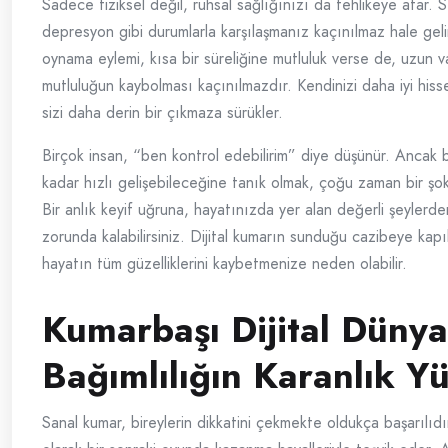
Sadece fiziksel değil, ruhsal sağlığınızı da tehlikeye atar. 
depresyon gibi durumlarla karşılaşmanız kaçınılmaz hale geli
oynama eylemi, kısa bir süreliğine mutluluk verse de, uzun
mutluluğun kaybolması kaçınılmazdır. Kendinizi daha iyi his
sizi daha derin bir çıkmaza sürükler.
Birçok insan, “ben kontrol edebilirim” diye düşünür. Ancak 
kadar hızlı gelişebileceğine tanık olmak, çoğu zaman bir şok 
Bir anlık keyif uğruna, hayatınızda yer alan değerli şeyler
zorunda kalabilirsiniz. Dijital kumarın sunduğu cazibeye kap
hayatın tüm güzelliklerini kaybetmenize neden olabilir.
Kumarbaşı Dijital Düny
Bağımlılığın Karanlık Y
Sanal kumar, bireylerin dikkatini çekmekte oldukça başarılıdır.