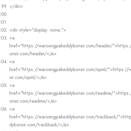
</div>
<div style="display: none;">
<a
href="https://waroengpakeddybonsir.com/header/">https
onsir.com/header/</a>
<a
href="https://waroengpakeddybonsir.com/opml/">https:/
sir.com/opml/</a>
<a
href="https://waroengpakeddybonsir.com/readme/">https
onsir.com/readme/</a>
<a
href="https://waroengpakeddybonsir.com/trackback/">htt
dybonsir.com/trackback/</a>