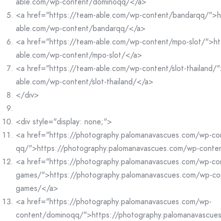
able.com/wp-content/dominoqq/</a>
<a href="https://team-able.com/wp-content/bandarqq/">h
able.com/wp-content/bandarqq/</a>
<a href="https://team-able.com/wp-content/mpo-slot/">ht
able.com/wp-content/mpo-slot/</a>
<a href="https://team-able.com/wp-content/slot-thailand/"
able.com/wp-content/slot-thailand/</a>
</div>
<div style="display: none;">
<a href="https://photography.palomanavascues.com/wp-co
qq/">https://photography.palomanavascues.com/wp-conte
<a href="https://photography.palomanavascues.com/wp-co
games/">https://photography.palomanavascues.com/wp-co
games/</a>
<a href="https://photography.palomanavascues.com/wp-
content/dominoqq/">https://photography.palomanavascue