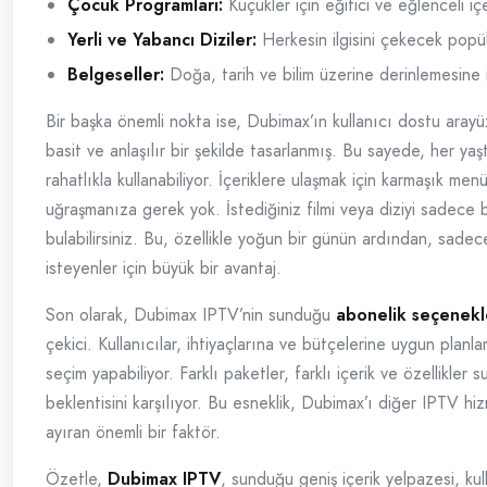
Çocuk Programları:
Küçükler için eğitici ve eğlenceli içe
Yerli ve Yabancı Diziler:
Herkesin ilgisini çekecek popüle
Belgeseller:
Doğa, tarih ve bilim üzerine derinlemesine i
Bir başka önemli nokta ise, Dubimax’ın kullanıcı dostu aray
basit ve anlaşılır bir şekilde tasarlanmış. Bu sayede, her yaş
rahatlıkla kullanabiliyor. İçeriklere ulaşmak için karmaşık menü
uğraşmanıza gerek yok. İstediğiniz filmi veya diziyi sadece b
bulabilirsiniz. Bu, özellikle yoğun bir günün ardından, sade
isteyenler için büyük bir avantaj.
Son olarak, Dubimax IPTV’nin sunduğu
abonelik seçenekl
çekici. Kullanıcılar, ihtiyaçlarına ve bütçelerine uygun planl
seçim yapabiliyor. Farklı paketler, farklı içerik ve özellikler 
beklentisini karşılıyor. Bu esneklik, Dubimax’ı diğer IPTV hi
ayıran önemli bir faktör.
Özetle,
Dubimax IPTV
, sunduğu geniş içerik yelpazesi, kul