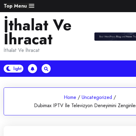
Skip
Top Menu
to
İthalat Ve
content
İhracat
İthalat Ve İhracat
Home
/
Uncategorized
/
Dubimax IPTV İle Televizyon Deneyimini Zenginle