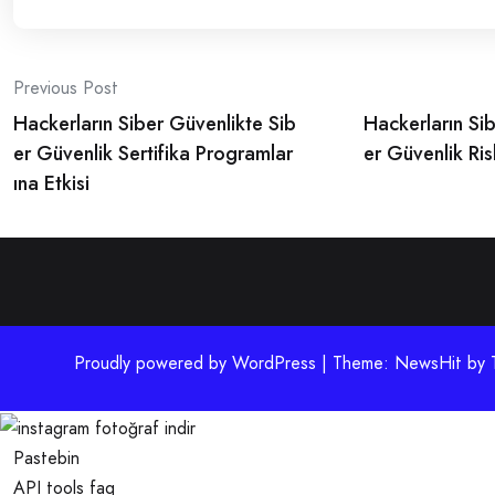
Post
Previous Post
Hackerların Siber Güvenlikte Sib
Hackerların Si
navigation
er Güvenlik Sertifika Programlar
er Güvenlik Ri
ına Etkisi
Proudly powered by WordPress | Theme: NewsHit by
Pastebin
API
tools
faq