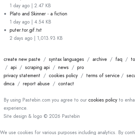
1 day ago | 2.47 KB
Plato and Skinner - a fiction
1 day ago | 4.54 KB
puter.tor.gif.txt
2 days ago | 1,013.93 KB
create new paste
/
syntax languages
/
archive
/
faq
/
to
/
api
/
scraping api
/
news
/
pro
privacy statement
/
cookies policy
/
terms of service
/
secu
dmca
/
report abuse
/
contact
By using Pastebin.com you agree to our
cookies policy
to enha
experience.
Site design & logo © 2026 Pastebin
We use cookies for various purposes including analytics. By cont