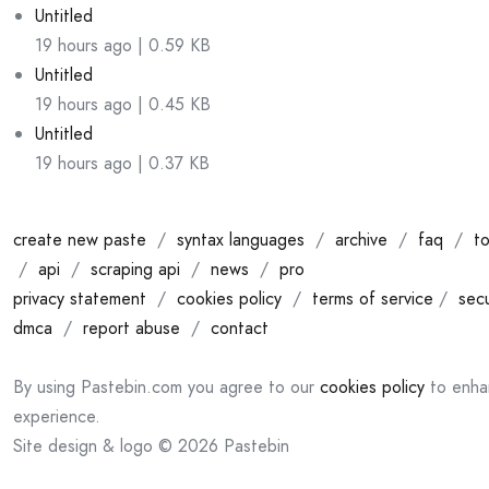
Untitled
19 hours ago | 0.59 KB
Untitled
19 hours ago | 0.45 KB
Untitled
19 hours ago | 0.37 KB
create new paste
/
syntax languages
/
archive
/
faq
/
to
/
api
/
scraping api
/
news
/
pro
privacy statement
/
cookies policy
/
terms of service
/
secu
dmca
/
report abuse
/
contact
By using Pastebin.com you agree to our
cookies policy
to enha
experience.
Site design & logo © 2026 Pastebin