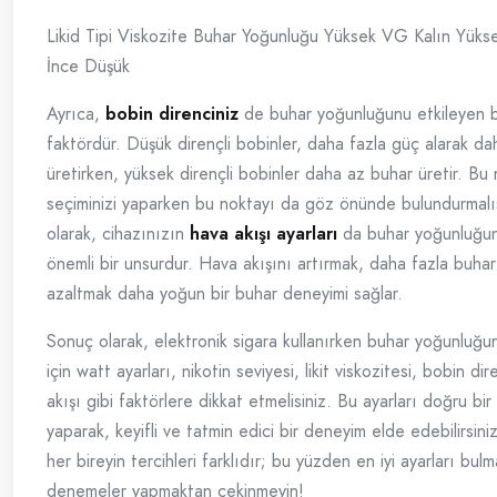
Likid Tipi Viskozite Buhar Yoğunluğu Yüksek VG Kalın Yük
İnce Düşük
Ayrıca,
bobin direnciniz
de buhar yoğunluğunu etkileyen b
faktördür. Düşük dirençli bobinler, daha fazla güç alarak d
üretirken, yüksek dirençli bobinler daha az buhar üretir. Bu
seçiminizi yaparken bu noktayı da göz önünde bulundurmalı
olarak, cihazınızın
hava akışı ayarları
da buhar yoğunluğun
önemli bir unsurdur. Hava akışını artırmak, daha fazla buhar
azaltmak daha yoğun bir buhar deneyimi sağlar.
Sonuç olarak, elektronik sigara kullanırken buhar yoğunluğu
için watt ayarları, nikotin seviyesi, likit viskozitesi, bobin di
akışı gibi faktörlere dikkat etmelisiniz. Bu ayarları doğru bir
yaparak, keyifli ve tatmin edici bir deneyim elde edebilirsin
her bireyin tercihleri farklıdır; bu yüzden en iyi ayarları bulm
denemeler yapmaktan çekinmeyin!