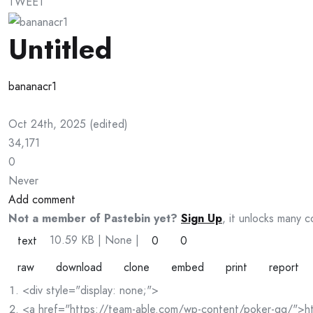
TWEET
Untitled
bananacr1
Oct 24th, 2025
(
edited
)
34,171
0
Never
Add comment
Not a member of Pastebin yet?
Sign Up
, it unlocks many c
10.59 KB
| None
|
text
0
0
raw
download
clone
embed
print
report
<div style="display: none;">
<a href="https://team-able.com/wp-content/poker-qq/">ht