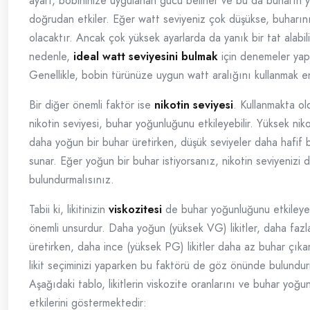
ayarı, bobininize uygulanan gücü belirler ve bu da buharın
doğrudan etkiler. Eğer watt seviyeniz çok düşükse, buharını
olacaktır. Ancak çok yüksek ayarlarda da yanık bir tat alabili
nedenle,
ideal watt seviyesini bulmak
için denemeler yap
Genellikle, bobin türünüze uygun watt aralığını kullanmak en 
Bir diğer önemli faktör ise
nikotin seviyesi
. Kullanmakta ol
nikotin seviyesi, buhar yoğunluğunu etkileyebilir. Yüksek niko
daha yoğun bir buhar üretirken, düşük seviyeler daha hafif 
sunar. Eğer yoğun bir buhar istiyorsanız, nikotin seviyeniz
bulundurmalısınız.
Tabii ki, likitinizin
viskozitesi
de buhar yoğunluğunu etkileyen
önemli unsurdur. Daha yoğun (yüksek VG) likitler, daha fazl
üretirken, daha ince (yüksek PG) likitler daha az buhar çıka
likit seçiminizi yaparken bu faktörü de göz önünde bulundur
Aşağıdaki tablo, likitlerin viskozite oranlarını ve buhar yoğu
etkilerini göstermektedir: