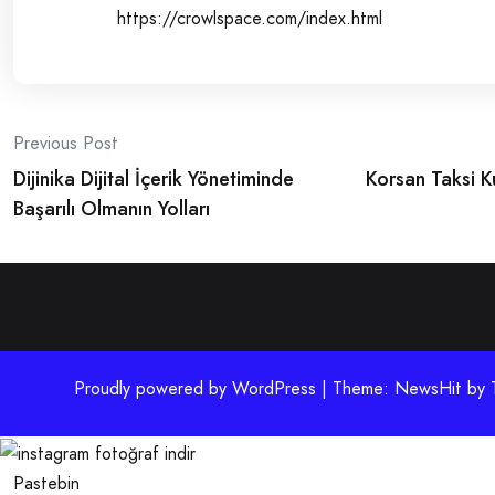
https://crowlspace.com/index.html
Post
Previous Post
Dijinika Dijital İçerik Yönetiminde
Korsan Taksi Ku
navigation
Başarılı Olmanın Yolları
Proudly powered by WordPress | Theme: NewsHit by
Pastebin