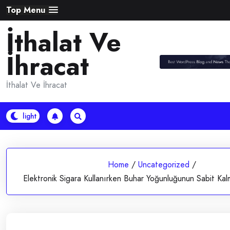
Skip
Top Menu
to
İthalat Ve
content
İhracat
İthalat Ve İhracat
Home
/
Uncategorized
/
Elektronik Sigara Kullanırken Buhar Yoğunluğunun Sabit Kalm