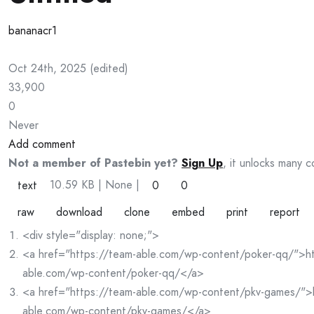
bananacr1
Oct 24th, 2025
(
edited
)
33,900
0
Never
Add comment
Not a member of Pastebin yet?
Sign Up
, it unlocks many c
10.59 KB
| None
|
text
0
0
raw
download
clone
embed
print
report
<div style="display: none;">
<a href="https://team-able.com/wp-content/poker-qq/">ht
able.com/wp-content/poker-qq/</a>
<a href="https://team-able.com/wp-content/pkv-games/">
able.com/wp-content/pkv-games/</a>