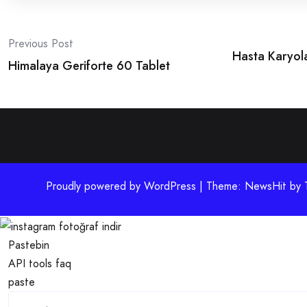
Post
Previous Post
Hasta Karyola
navigation
Himalaya Geriforte 60 Tablet
Proudly powered by WordPress | Theme: NewsHit by
Pastebin
API
tools
faq
paste