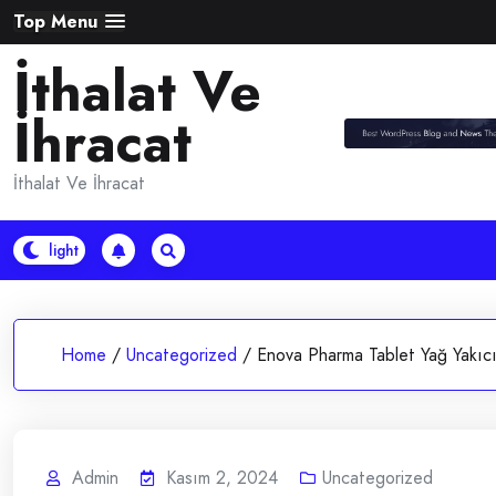
Skip
Top Menu
to
İthalat Ve
content
İhracat
İthalat Ve İhracat
Home
/
Uncategorized
/
Enova Pharma Tablet Yağ Yakıcı
Admin
Kasım 2, 2024
Uncategorized