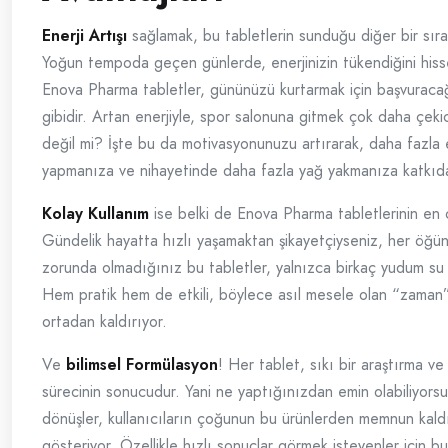
Enerji Artışı
sağlamak, bu tabletlerin sunduğu diğer bir sıra 
Yoğun tempoda geçen günlerde, enerjinizin tükendiğini hisse
Enova Pharma tabletler, gününüzü kurtarmak için başvuracağ
gibidir. Artan enerjiyle, spor salonuna gitmek çok daha çekici
değil mi? İşte bu da motivasyonunuzu artırarak, daha fazla 
yapmanıza ve nihayetinde daha fazla yağ yakmanıza katkıda
Kolay Kullanım
ise belki de Enova Pharma tabletlerinin en 
Gündelik hayatta hızlı yaşamaktan şikayetçiyseniz, her öğü
zorunda olmadığınız bu tabletler, yalnızca birkaç yudum su il
Hem pratik hem de etkili, böylece asıl mesele olan “zaman
ortadan kaldırıyor.
Ve
bilimsel Formülasyon
! Her tablet, sıkı bir araştırma ve
sürecinin sonucudur. Yani ne yaptığınızdan emin olabiliyors
dönüşler, kullanıcıların çoğunun bu ürünlerden memnun kald
gösteriyor. Özellikle hızlı sonuçlar görmek isteyenler için bu