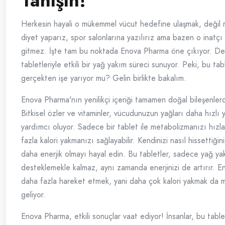
Tanışın!
Herkesin hayali o mükemmel vücut hedefine ulaşmak, değil 
diyet yaparız, spor salonlarına yazılırız ama bazen o inatçı y
gitmez. İşte tam bu noktada Enova Pharma öne çıkıyor. De
tabletleriyle etkili bir yağ yakım süreci sunuyor. Peki, bu tab
gerçekten işe yarıyor mu? Gelin birlikte bakalım.
Enova Pharma'nın yenilikçi içeriği tamamen doğal bileşenler
Bitkisel özler ve vitaminler, vücudunuzun yağları daha hızlı
yardımcı oluyor. Sadece bir tablet ile metabolizmanızı hızl
fazla kalori yakmanızı sağlayabilir. Kendinizi nasıl hissettiğin
daha enerjik olmayı hayal edin. Bu tabletler, sadece yağ ya
desteklemekle kalmaz, aynı zamanda enerjinizi de artırır. Ene
daha fazla hareket etmek, yani daha çok kalori yakmak da 
geliyor.
Enova Pharma, etkili sonuçlar vaat ediyor! İnsanlar, bu tablet