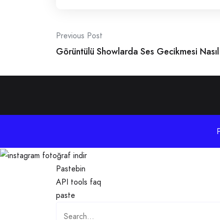
Post
Previous Post
Görüntülü Showlarda Ses Gecikmesi Nasıl
navigation
Pastebin
API
tools
faq
paste