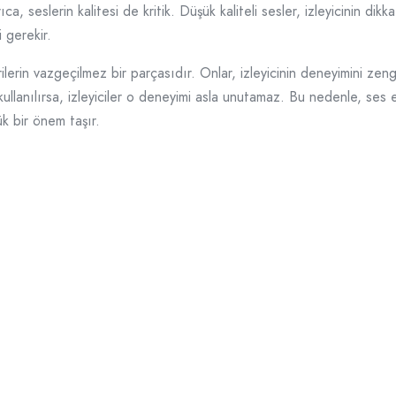
rıca, seslerin kalitesi de kritik. Düşük kaliteli sesler, izleyicinin dik
 gerekir.
erin vazgeçilmez bir parçasıdır. Onlar, izleyicinin deneyimini zenginl
kullanılırsa, izleyiciler o deneyimi asla unutamaz. Bu nedenle, ses e
k bir önem taşır.