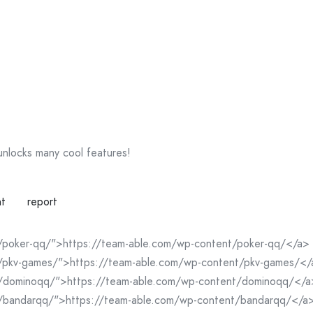
 unlocks many cool features!
nt
report
/poker-qq/">https://team-able.com/wp-content/poker-qq/</a>
t/pkv-games/">https://team-able.com/wp-content/pkv-games/</
t/dominoqq/">https://team-able.com/wp-content/dominoqq/</a
t/bandarqq/">https://team-able.com/wp-content/bandarqq/</a