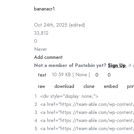
bananacr1
Oct 24th, 2025
(
edited
)
33,812
0
Never
Add comment
Not a member of Pastebin yet?
Sign Up
, it
10.59 KB
| None
|
text
0
0
raw
download
clone
embed
pri
<div style="display: none;">
<a href="https://team-able.com/wp-content
<a href="https://team-able.com/wp-conten
<a href="https://team-able.com/wp-conten
<a href="https://team-able.com/wp-conten