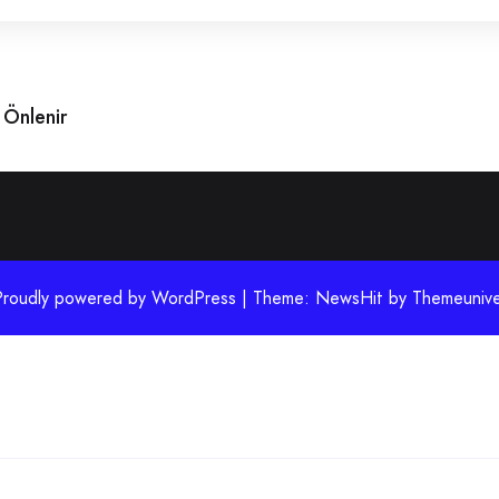
 Önlenir
Proudly powered by WordPress | Theme: NewsHit by
Themeunive