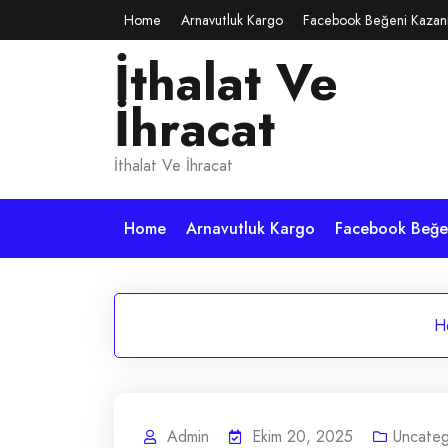
Skip
Home
Arnavutluk Kargo
Facebook Beğeni Kazan
to
İthalat Ve
content
İhracat
İthalat Ve İhracat
Home
Arnavutluk Kargo
Facebook Beğen
H
Admin
Ekim 20, 2025
Uncateg