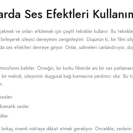
rda Ses Efektleri Kullanı
ni çekmek ve onları etkilemek için çeşitli teknikler kullanır. Bu teknik
 birleşerek izleyici deneyimini zenginleştirir. Düşünün ki, bir filmi iz
da ses efektleri devreye giriyor. Onlar, sahneleri canlandırıyor, duy
mosferini belirler. Örneğin, bir korku filminde ani bir ses patlaması, 
 bir melodi, izleyicinin duygusal bağ kurmasına yardımcı olur. Bu tü
n:
esleri.
dramatik sesler.
iler.
e, birkaç önemli noktaya dikkat etmek gerekiyor. Öncelikle, sesler