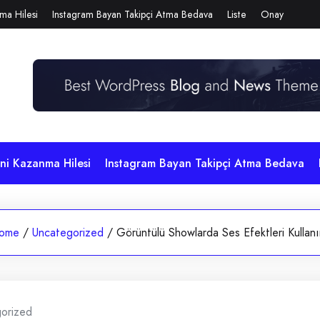
ma Hilesi
Instagram Bayan Takipçi Atma Bedava
Liste
Onay
i Kazanma Hilesi
Instagram Bayan Takipçi Atma Bedava
ome
/
Uncategorized
/
Görüntülü Showlarda Ses Efektleri Kullan
orized