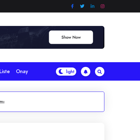
Liste
Onay
ımı