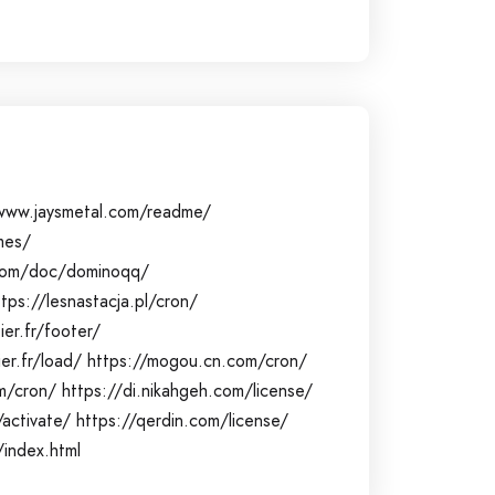
www.jaysmetal.com/readme/
mes/
p.com/doc/dominoqq/
ttps://lesnastacja.pl/cron/
er.fr/footer/
er.fr/load/
https://mogou.cn.com/cron/
m/cron/
https://di.nikahgeh.com/license/
/activate/
https://qerdin.com/license/
index.html