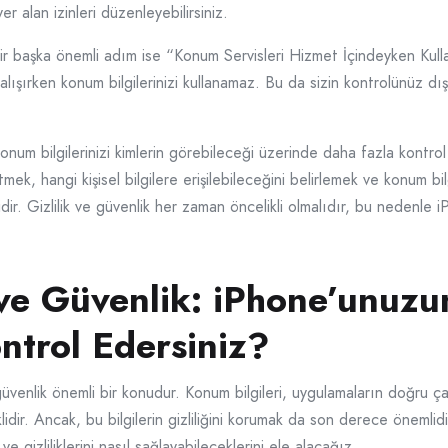
er alan izinleri düzenleyebilirsiniz.
 bir başka önemli adım ise “Konum Servisleri Hizmet İçindeyken Kull
çalışırken konum bilgilerinizi kullanamaz. Bu da sizin kontrolünüz d
konum bilgilerinizi kimlerin görebileceği üzerinde daha fazla kontrol 
k, hangi kişisel bilgilere erişilebileceğini belirlemek ve konum bilg
dir. Gizlilik ve güvenlik her zaman öncelikli olmalıdır, bu nedenle 
ve Güvenlik: iPhone’unuz
ontrol Edersiniz?
güvenlik önemli bir konudur. Konum bilgileri, uygulamaların doğru ç
klidir. Ancak, bu bilgilerin gizliliğini korumak da son derece önemlid
ve gizliliklerini nasıl sağlayabileceklerini ele alacağız.