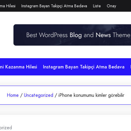
ma Hilesi
Instagram Bayan Takipçi Atma Bedava
Liste
Onay
i Kazanma Hilesi
Instagram Bayan Takipçi Atma Bedava
Home
/
Uncategorized
/
iPhone konumumu kimler görebilir
orized