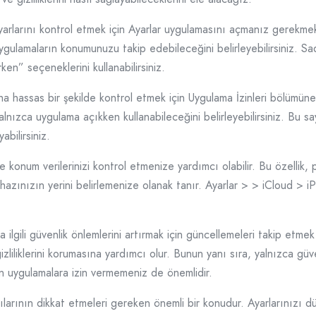
yarlarını kontrol etmek için Ayarlar uygulamasını açmanız gerekme
ygulamaların konumunuzu takip edebileceğini belirleyebilirsiniz. S
ken” seçeneklerini kullanabilirsiniz.
 hassas bir şekilde kontrol etmek için Uygulama İzinleri bölümüne
ızca uygulama açıkken kullanabileceğini belirleyebilirsiniz. Bu sa
abilirsiniz.
de konum verilerinizi kontrol etmenize yardımcı olabilir. Bu özelli
azınızın yerini belirlemenize olanak tanır. Ayarlar > > iCloud > 
ilgili güvenlik önlemlerini artırmak için güncellemeleri takip etmek
 gizliliklerini korumasına yardımcı olur. Bunun yanı sıra, yalnızca g
an uygulamalara izin vermemeniz de önemlidir.
larının dikkat etmeleri gereken önemli bir konudur. Ayarlarınızı dü