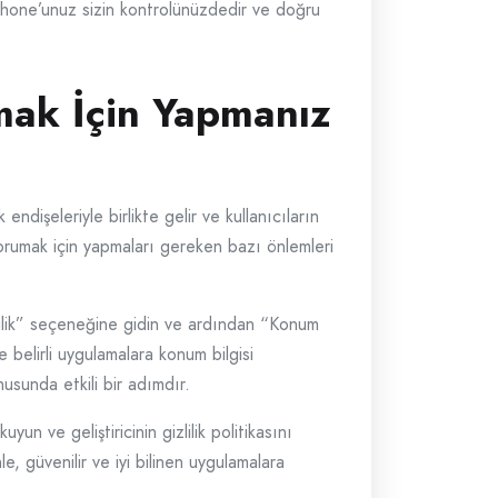
n, iPhone’unuz sizin kontrolünüzdedir ve doğru
umak İçin Yapmanız
endişeleriyle birlikte gelir ve kullanıcıların
i korumak için yapmaları gereken bazı önlemleri
lilik” seçeneğine gidin ve ardından “Konum
belirli uygulamalara konum bilgisi
usunda etkili bir adımdır.
n ve geliştiricinin gizlilik politikasını
e, güvenilir ve iyi bilinen uygulamalara