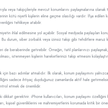
rıyla veya takipçileriyle mevcut konumlarını paylaşmalarına olanak t
lerinin kötü niyetli kişilerin eline geçme olasılığı vardır. İfşa edilen
venliğini tehlikeye atabilir.
iyetin ihlal edilmesine yol açabilir. Sosyal medyada paylaşılan konum b
ir. Bu durum, siber zorbalık veya izinsiz takip gibi tehditlere maruz 
i de beraberinde getirebilir. Örneğin, tatil planlarınızı paylaşmak, 
ası, istenmeyen kişilerin hareketlerinizi takip etmesini kolaylaştırabili
ek için bazı adımlar atmalıdır. İlk olarak, konum paylaşımını yalnızc
lliğini sadece ihtiyaç duyduğunuz zamanlarda aktif hale getirmelisin
ontrol etmek de önemlidir.
ki dikkat gerektirir. iPhone kullanıcıları, konum paylaşımı özelliğini
aları, kişisel güvenliklerini ve mahremiyetlerini korumada kritik bir ön