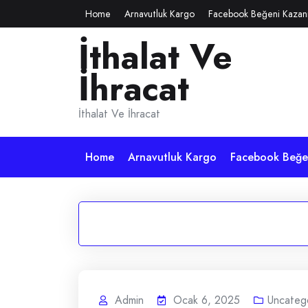
Skip
Home
Arnavutluk Kargo
Facebook Beğeni Kazan
to
İthalat Ve
content
İhracat
İthalat Ve İhracat
Home
Arnavutluk Kargo
Facebook Beğen
Admin
Ocak 6, 2025
Uncateg