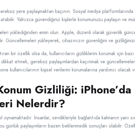
gereksiz yere paylaşmaktan kaçının. Sosyal medya platformlarınd
eye atabilir. Yalnızca güvendiğiniz kişilerle konumunuzu paylaşın ve m
eri yüklediğinden emin olun. Apple, düzenli olarak güvenlik günce
. Güncellemeleri yükleyerek, cihazınızın güvenliğini ve gizliliğinizi a
ran bir özellik olsa da, kullanıcıların gizliliklerini korumak için b
 dikkat etmek, gereksiz paylaşımlardan kaçınmak ve güncellemeleri t
ne kullanıcılarının kişisel verilerini korumalarına yardımcı olacak ve 
Konum Gizliliği: iPhone’d
eri Nelerdir?
 oynamaktadır. İnsanlar, sevdikleriyle bağlantıda kalmanın yanı sıra
 günlük paylaşımların bazen beklenmedik sonuçları olabilir. Özellikl