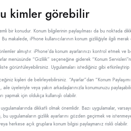
 kimler görebilir
 önemli bir konudur. Konum bilgilerinin paylaşılması da bu noktada di
 Bu makalede, iPhone kullanıcılarının konum gizliliğiyle ilgili merak 
tli önlemler almıştır. iPhone’da konum ayarlarınızı kontrol etmek ve
ar menüsünde “Gizlilik” seçeneğine giderek “Konum Servisleri”ni b
te görüntüleyebilirsiniz. Uygulamaları istediğiniz gibi etkinleştirip 
ğiniz kişileri de belirleyebilirsiniz. “Ayarlar”dan “Konum Paylaş
n, aile üyeleriyle veya yakın arkadaşlarınızla konumunuzu paylaşabilir
yapmak için oldukça kullanışlı olabilir.
ygulamalarında dikkatli olmak önemlidir. Bazı uygulamalar, varsayıla
le, bu uygulamaların gizlilik ayarlarını gözden geçirmek ve istenme
veya herkese açık gruplara konum bilgisi paylaşmanız riskli olabilir.