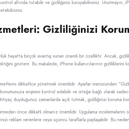
 kontrol altında tutabilir ve gizliliğinizi koruyabilirsiniz. Unutmayı
etebilirsiniz.
etleri: Gizliliğinizi Kor
ük hayatta birçok avantaj sunan önemli bir özelliktir. Ancak, gizlilik 
ektiğini gösterir. Bu makalede, iPhone kullanıcılarının gizliliklerin
zmetlerini dikkatlice yönetmek önemlidir. Ayarlar menüsünden “Giz
onumunuza erişimini kontrol edebilir ve isteğe bağlı olarak sadece 
 ihtiyaç duyduğunuz zamanlarda açık tutmak, gizliliğinizi koruma kon
rmeden önce dikkatli olmanız önemlidir. Uygulama incelemelerini okuyu
inizi reklam verenlere veya üçüncü taraflarla paylaşabilir. Bu nedenl