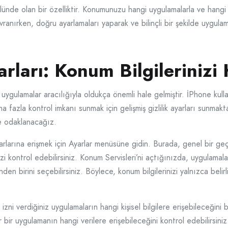
olünde olan bir özelliktir. Konumunuzu hangi uygulamalarla ve hangi ki
ranırken, doğru ayarlamaları yaparak ve bilinçli bir şekilde uygulama
arları: Konum Bilgilerinizi
ygulamalar aracılığıyla oldukça önemli hale gelmiştir. İPhone kullan
aha fazla kontrol imkanı sunmak için gelişmiş gizlilik ayarları sunm
ere odaklanacağız.
rlarına erişmek için Ayarlar menüsüne gidin. Burada, genel bir geçer
nizi kontrol edebilirsiniz. Konum Servisleri’ni açtığınızda, uygulamala
 birini seçebilirsiniz. Böylece, konum bilgilerinizi yalnızca belirl
izni verdiğiniz uygulamaların hangi kişisel bilgilere erişebileceğini 
r uygulamanın hangi verilere erişebileceğini kontrol edebilirsiniz. 