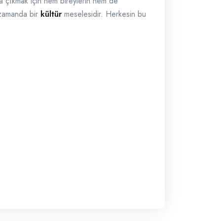
şa çıkmak için hem bireylerin hem de
ı zamanda bir
kültür
meselesidir. Herkesin bu