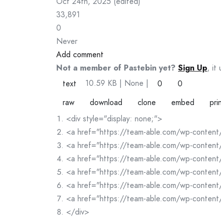
Oct 24th, 2025
(
edited
)
33,891
0
Never
Add comment
Not a member of Pastebin yet?
Sign Up
, it
10.59 KB
| None
|
text
0
0
raw
download
clone
embed
pri
<div style="display: none;">
<a href="https://team-able.com/wp-content
<a href="https://team-able.com/wp-conten
<a href="https://team-able.com/wp-conten
<a href="https://team-able.com/wp-conten
<a href="https://team-able.com/wp-content
<a href="https://team-able.com/wp-content/
</div>