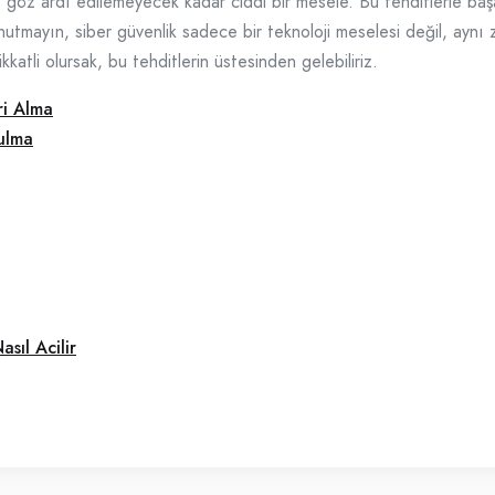
i, göz ardı edilemeyecek kadar ciddi bir mesele. Bu tehditlerle ba
Unutmayın, siber güvenlik sadece bir teknoloji meselesi değil, ayn
katli olursak, bu tehditlerin üstesinden gelebiliriz.
ri Alma
ulma
sıl Acilir