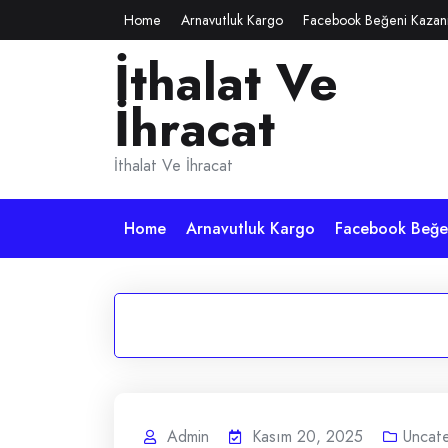
Skip
Home
Arnavutluk Kargo
Facebook Beğeni Kazan
to
İthalat Ve
content
İhracat
İthalat Ve İhracat
Home
Arnavutluk Kargo
Facebook Beğen
Admin
Kasım 20, 2025
Uncat