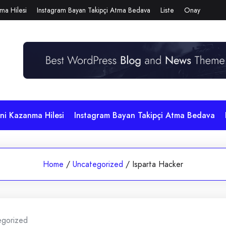
ma Hilesi
Instagram Bayan Takipçi Atma Bedava
Liste
Onay
i Kazanma Hilesi
Instagram Bayan Takipçi Atma Bedava
Home
/
Uncategorized
/
Isparta Hacker
egorized