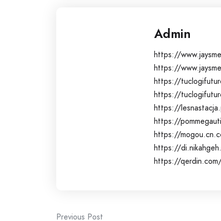
Admin
https://www.jaysme
https://www.jaysm
https://tuclogifut
https://tuclogifut
https://lesnastacja
https://pommegauti
https://mogou.cn.c
https://di.nikahge
https://qerdin.com
Post
Previous Post