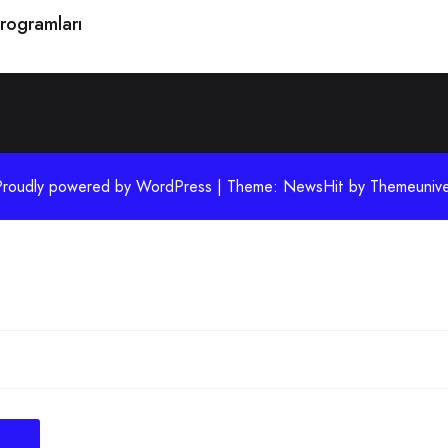
Programları
Proudly powered by WordPress | Theme: NewsHit by
Themeunive