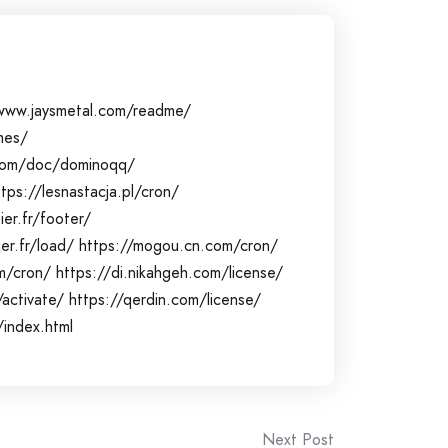
www.jaysmetal.com/readme/
mes/
p.com/doc/dominoqq/
ttps://lesnastacja.pl/cron/
er.fr/footer/
er.fr/load/
https://mogou.cn.com/cron/
m/cron/
https://di.nikahgeh.com/license/
/activate/
https://qerdin.com/license/
index.html
Next Post