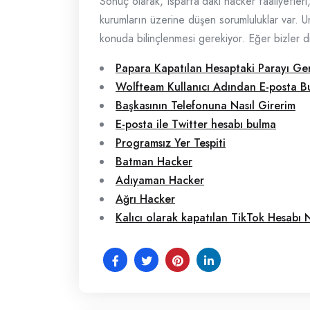
Sonuç olarak, Isparta’daki hacker faaliyetler
kurumların üzerine düşen sorumluluklar var. 
konuda bilinçlenmesi gerekiyor. Eğer bizler dik
Papara Kapatılan Hesaptaki Parayı Ge
Wolfteam Kullanıcı Adından E-posta B
Başkasının Telefonuna Nasıl Girerim
E-posta ile Twitter hesabı bulma
Programsız Yer Tespiti
Batman Hacker
Adıyaman Hacker
Ağrı Hacker
Kalıcı olarak kapatılan TikTok Hesabı Na