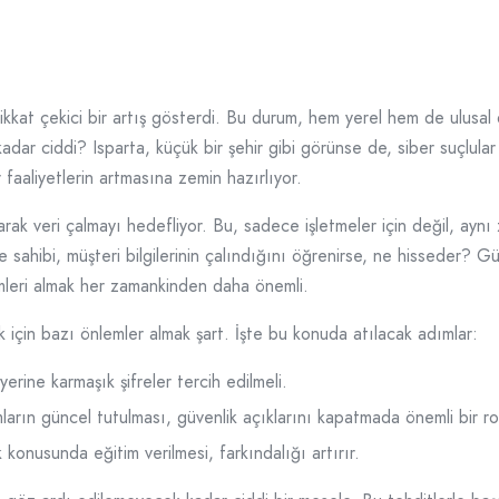
 dikkat çekici bir artış gösterdi. Bu durum, hem yerel hem de ulusal
adar ciddi? Isparta, küçük bir şehir gibi görünse de, siber suçlular 
 faaliyetlerin artmasına zemin hazırlıyor.
arak veri çalmayı hedefliyor. Bu, sadece işletmeler için değil, aynı
fe sahibi, müşteri bilgilerinin çalındığını öğrenirse, ne hisseder? 
emleri almak her zamankinden daha önemli.
k için bazı önlemler almak şart. İşte bu konuda atılacak adımlar:
yerine karmaşık şifreler tercih edilmeli.
ların güncel tutulması, güvenlik açıklarını kapatmada önemli bir ro
 konusunda eğitim verilmesi, farkındalığı artırır.