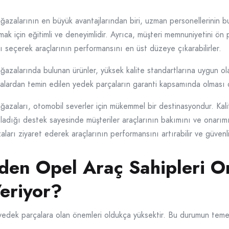
azalarının en büyük avantajlarından biri, uzman personellerinin bu
için eğitimli ve deneyimlidir. Ayrıca, müşteri memnuniyetini ön pl
ı seçerek araçlarının performansını en üst düzeye çıkarabilirler.
azalarında bulunan ürünler, yüksek kalite standartlarına uygun ola
alardan temin edilen yedek parçaların garanti kapsamında olması da
zaları, otomobil severler için mükemmel bir destinasyondur. Kalite
ladığı destek sayesinde müşteriler araçlarının bakımını ve onarımını
rı ziyaret ederek araçlarının performansını artırabilir ve güvenli 
en Opel Araç Sahipleri Or
eriyor?
yedek parçalara olan önemleri oldukça yüksektir. Bu durumun temel 