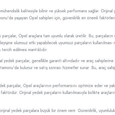
 mühendislik kalitesiyle bilinir ve yüksek performans sağlar. Orijinal
monu'da yaşayan Opel sahipleri için, güvenilirlik en önemli faktörler
parçalar, Opel araçlara tam uyumlu olarak üretilir. Bu, parçaların
şleyişine olumsuz etki yapabilecek uyumsuz parçaların kullanılması
n tercih edilmesi mantıklıdır.
al yedek parçalar, genellikle garanti altındadır ve araç sahiplerin
stamonu'da bulunur ve satış sonrası hizmetler sunar. Bu, araç sahipl
yedek parçalar, Opel araçlarının performansını optimize eder ve yakı
 faktördür. Orijinal yedek parçaların kullanılmasıyla birlikte araçl
ijinal yedek parçalara büyük bir önem verir. Güvenilirlik, uyumluluk