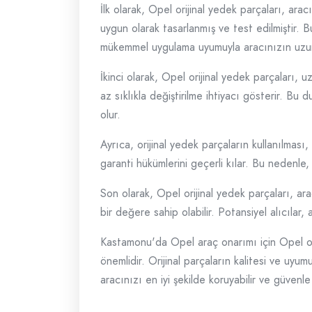
İlk olarak, Opel orijinal yedek parçaları, ara
uygun olarak tasarlanmış ve test edilmiştir. B
mükemmel uygulama uyumuyla aracınızın uzun
İkinci olarak, Opel orijinal yedek parçaları, u
az sıklıkla değiştirilme ihtiyacı gösterir. Bu
olur.
Ayrıca, orijinal yedek parçaların kullanılması,
garanti hükümlerini geçerli kılar. Bu nedenle, 
Son olarak, Opel orijinal yedek parçaları, ara
bir değere sahip olabilir. Potansiyel alıcılar, 
Kastamonu'da Opel araç onarımı için Opel ori
önemlidir. Orijinal parçaların kalitesi ve uy
aracınızı en iyi şekilde koruyabilir ve güvenle