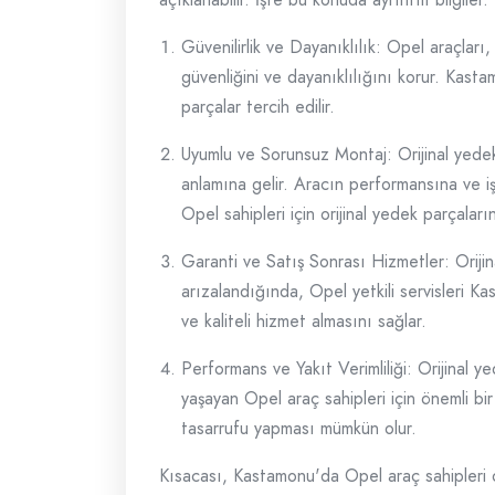
Güvenilirlik ve Dayanıklılık: Opel araçları,
güvenliğini ve dayanıklılığını korur. Kasta
parçalar tercih edilir.
Uyumlu ve Sorunsuz Montaj: Orijinal yedek 
anlamına gelir. Aracın performansına ve i
Opel sahipleri için orijinal yedek parçaları
Garanti ve Satış Sonrası Hizmetler: Orijin
arızalandığında, Opel yetkili servisleri Ka
ve kaliteli hizmet almasını sağlar.
Performans ve Yakıt Verimliliği: Orijinal 
yaşayan Opel araç sahipleri için önemli bir
tasarrufu yapması mümkün olur.
Kısacası, Kastamonu'da Opel araç sahipleri or