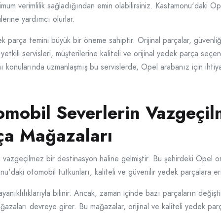
simum verimlilik sağladığından emin olabilirsiniz. Kastamonu'daki Opel 
erine yardımcı olurlar.
ek parça temini büyük bir öneme sahiptir. Orijinal parçalar, güvenli
kili servisleri, müşterilerine kaliteli ve orijinal yedek parça seçe
konularında uzmanlaşmış bu servislerde, Opel arabanız için ihtiya
mobil Severlerin Vazgeçil
ça Mağazaları
 vazgeçilmez bir destinasyon haline gelmiştir. Bu şehirdeki Opel or
onu'daki otomobil tutkunları, kaliteli ve güvenilir yedek parçalara 
nıklılıklarıyla bilinir. Ancak, zaman içinde bazı parçaların değişti
zaları devreye girer. Bu mağazalar, orijinal ve kaliteli yedek parç