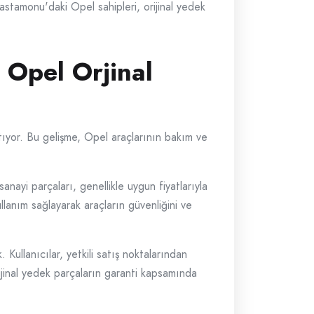
astamonu'daki Opel sahipleri, orijinal yedek
 Opel Orjinal
rtıyor. Bu gelişme, Opel araçlarının bakım ve
anayi parçaları, genellikle uygun fiyatlarıyla
lanım sağlayarak araçların güvenliğini ve
Kullanıcılar, yetkili satış noktalarından
rijinal yedek parçaların garanti kapsamında