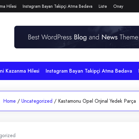
ma Hilesi
Instagram Bayan Takipçi Atma Bedava
Liste
Onay
i Kazanma Hilesi
Instagram Bayan Takipçi Atma Bedava
Home
/
Uncategorized
/
Kastamonu Opel Orjinal Yedek Parça
gorized