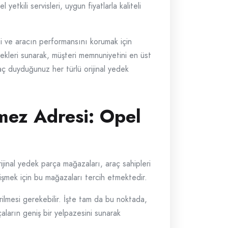
yetkili servisleri, uygun fiyatlarla kaliteli
ği ve aracın performansını korumak için
nekleri sunarak, müşteri memnuniyetini en üst
ç duyduğunuz her türlü orijinal yedek
mez Adresi: Opel
ijinal yedek parça mağazaları, araç sahipleri
erişmek için bu mağazaları tercih etmektedir.
rilmesi gerekebilir. İşte tam da bu noktada,
aların geniş bir yelpazesini sunarak