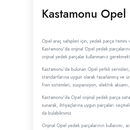
Kastamonu Opel O
Opel araç sahipleri için, yedek parça temini
Kastamonu'da orijinal Opel yedek parçaların
orijinal yedek parçalar kullanmanız gerekmekt
Kastamonu'da bulunan Opel yetkili servisleri, 
standartlarına uygun olarak tasarlanmış ve üre
fren sistemleri, süspansiyon, elektrik aksamı
Kastamonu'da Opel orijinal yedek parça satan
sunarak, ihtiyaçlarına uygun parçaları seçmele
da bulabilirsiniz.
Orijinal Opel yedek parçalarının kullanımı, a