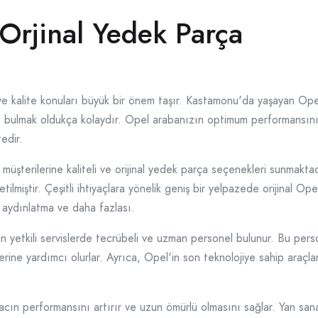
rjinal Yedek Parça
 ve kalite konuları büyük bir önem taşır. Kastamonu'da yaşayan Ope
ı bulmak oldukça kolaydır. Opel arabanızın optimum performansını
edir.
müşterilerine kaliteli ve orijinal yedek parça seçenekleri sunmakta
tilmiştir. Çeşitli ihtiyaçlara yönelik geniş bir yelpazede orijinal O
, aydınlatma ve daha fazlası.
 yetkili servislerde tecrübeli ve uzman personel bulunur. Bu perso
rine yardımcı olurlar. Ayrıca, Opel'in son teknolojiye sahip araçlar
racın performansını artırır ve uzun ömürlü olmasını sağlar. Yan san