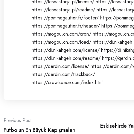
https://lesnastacja.pl/license/
https://lesnastacj
https://lesnastacja.pl/readme/
https://lesnastacj
https://pommegautier.fr/footer/
https://pommega
https://pommegautier.fr/header/
https://pommega
https://mogou.cn.com/cron/
https://mogou.cn.c
https://mogou.cn.com/load/
https://di.nikahgeh
https://di.nikahgeh.com/license/
https://di.nika
https://di.nikahgeh.com/readme/
https://qerdin.
https://qerdin.com/license/
https://qerdin.com/
https://qerdin.com/trackback/
https://crowlspace.com/index.html
Post
Previous Post
Eskişehirde Ya
navigation
Futbolun En Büyük Kapışmaları