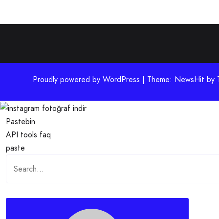
Proudly powered by WordPress | Theme: NewsHit by
Pastebin
API
tools
faq
paste