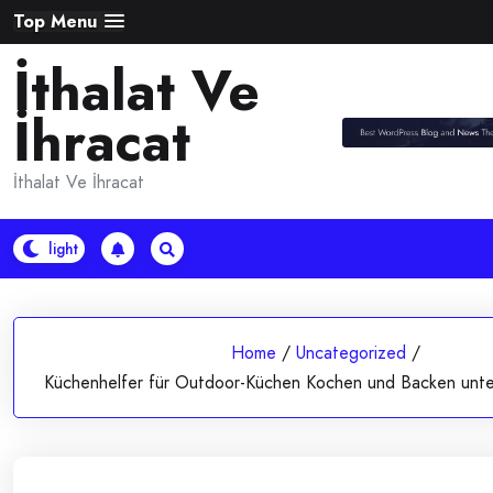
Skip
Top Menu
to
İthalat Ve
content
İhracat
İthalat Ve İhracat
Home
/
Uncategorized
/
Küchenhelfer für Outdoor-Küchen Kochen und Backen unte