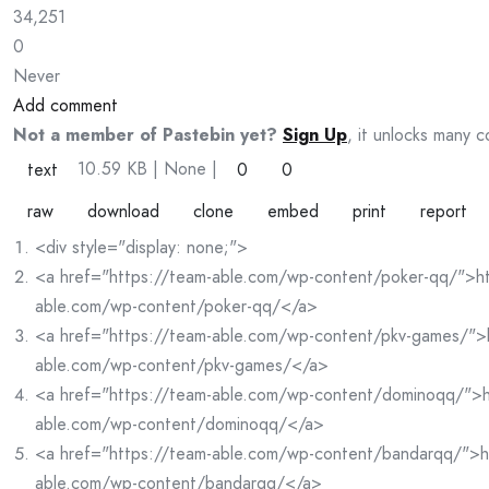
34,251
0
Never
Add comment
Not a member of Pastebin yet?
Sign Up
, it unlocks many c
10.59 KB
| None
|
text
0
0
raw
download
clone
embed
print
report
<div style="display: none;">
<a href="https://team-able.com/wp-content/poker-qq/">ht
able.com/wp-content/poker-qq/</a>
<a href="https://team-able.com/wp-content/pkv-games/">
able.com/wp-content/pkv-games/</a>
<a href="https://team-able.com/wp-content/dominoqq/">h
able.com/wp-content/dominoqq/</a>
<a href="https://team-able.com/wp-content/bandarqq/">h
able.com/wp-content/bandarqq/</a>