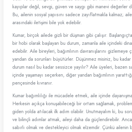
kayıplar değil, sevgi, güven ve saygı gibi manevi değerler de
Bu, ailenin sosyal yapısını sadece zayıflatmakla kalmaz; aile
arasındaki iletişimi bile yok edebilir.
Kumar, birçok ailede gizli bir düşman gibi çalışır. Başlangıçta
bir hobi olarak başlayan bu durum, zamanla aile içindeki dinam
edebilir. Aile bireyleri, bağımlının davranışlarını gizlemeye ç
yandan da sorunları büyütürler. Düşünmez misiniz, bu kadar t
durum nasıl bu kadar sessizce yayılır? Aile üyeleri, bazen s
içinde yaşamayı seçerken, diğer yandan bağımlının yarattığı
pençesinde kıvranır.
Kumar bağımlılığı ile mücadele etmek, aile içinde dayanışma 
Herkesin açıkça konuşabileceği bir ortam sağlamak, probl
giden yolda atılacak ilk adım olabilir. Unutmayalım ki, bu so
ve bilinçli adımlar atmak, aileyi daha da güçlendirebilir. An
sabırlı olmak ve destekleyici olmak elzemdir. Çünkü ailenin b