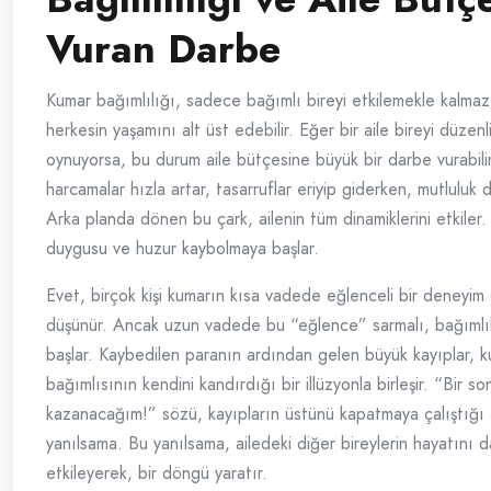
Vuran Darbe
Kumar bağımlılığı, sadece bağımlı bireyi etkilemekle kalmaz;
herkesin yaşamını alt üst edebilir. Eğer bir aile bireyi düzenl
oynuyorsa, bu durum aile bütçesine büyük bir darbe vurabilir
harcamalar hızla artar, tasarruflar eriyip giderken, mutluluk d
Arka planda dönen bu çark, ailenin tüm dinamiklerini etkiler. İ
duygusu ve huzur kaybolmaya başlar.
Evet, birçok kişi kumarın kısa vadede eğlenceli bir deneyim
düşünür. Ancak uzun vadede bu “eğlence” sarmalı, bağımlı
başlar. Kaybedilen paranın ardından gelen büyük kayıplar, 
bağımlısının kendini kandırdığı bir illüzyonla birleşir. “Bir so
kazanacağım!” sözü, kayıpların üstünü kapatmaya çalıştığı a
yanılsama. Bu yanılsama, ailedeki diğer bireylerin hayatını 
etkileyerek, bir döngü yaratır.