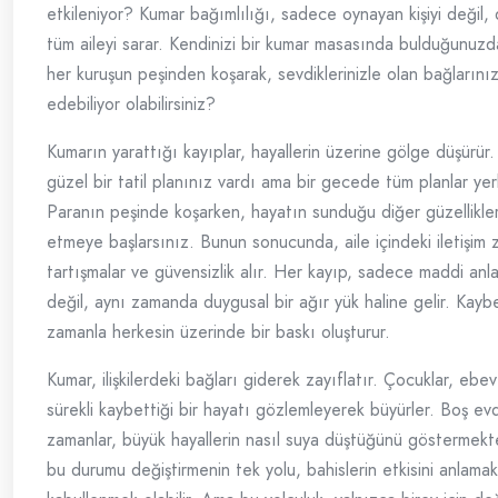
etkileniyor? Kumar bağımlılığı, sadece oynayan kişiyi değil, 
tüm aileyi sarar. Kendinizi bir kumar masasında bulduğunuzd
her kuruşun peşinden koşarak, sevdiklerinizle olan bağlarınız
edebiliyor olabilirsiniz?
Kumarın yarattığı kayıplar, hayallerin üzerine gölge düşürür. 
güzel bir tatil planınız vardı ama bir gecede tüm planlar yerl
Paranın peşinde koşarken, hayatın sunduğu diğer güzellikler
etmeye başlarsınız. Bunun sonucunda, aile içindeki iletişim za
tartışmalar ve güvensizlik alır. Her kayıp, sadece maddi anl
değil, aynı zamanda duygusal bir ağır yük haline gelir. Kayb
zamanla herkesin üzerinde bir baskı oluşturur.
Kumar, ilişkilerdeki bağları giderek zayıflatır. Çocuklar, ebev
sürekli kaybettiği bir hayatı gözlemleyerek büyürler. Boş e
zamanlar, büyük hayallerin nasıl suya düştüğünü göstermekt
bu durumu değiştirmenin tek yolu, bahislerin etkisini anlama