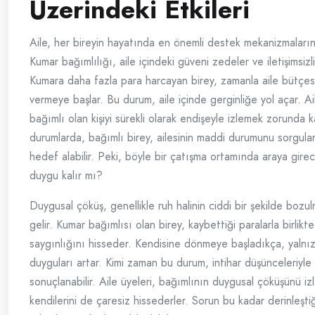
Üzerindeki Etkileri
Aile, her bireyin hayatında en önemli destek mekanizmalarınd
Kumar bağımlılığı, aile içindeki güveni zedeler ve iletişimsizli
Kumara daha fazla para harcayan birey, zamanla aile bütçes
vermeye başlar. Bu durum, aile içinde gerginliğe yol açar. Ail
bağımlı olan kişiyi sürekli olarak endişeyle izlemek zorunda k
durumlarda, bağımlı birey, ailesinin maddi durumunu sorgular
hedef alabilir. Peki, böyle bir çatışma ortamında araya girec
duygu kalır mı?
Duygusal çöküş, genellikle ruh halinin ciddi bir şekilde bozu
gelir. Kumar bağımlısı olan birey, kaybettiği paralarla birlikt
saygınlığını hisseder. Kendisine dönmeye başladıkça, yalnızl
duyguları artar. Kimi zaman bu durum, intihar düşünceleriyle 
sonuçlanabilir. Aile üyeleri, bağımlının duygusal çöküşünü iz
kendilerini de çaresiz hissederler. Sorun bu kadar derinleşti