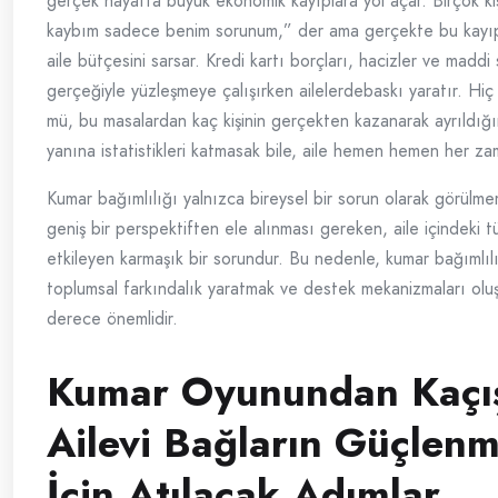
gerçek hayatta büyük ekonomik kayıplara yol açar. Birçok ki
kaybım sadece benim sorunum,” der ama gerçekte bu kayıpl
aile bütçesini sarsar. Kredi kartı borçları, hacizler ve maddi 
gerçeğiyle yüzleşmeye çalışırken ailelerdebaskı yaratır. Hi
mü, bu masalardan kaç kişinin gerçekten kazanarak ayrıldığı
yanına istatistikleri katmasak bile, aile hemen hemen her z
Kumar bağımlılığı yalnızca bireysel bir sorun olarak görülmem
geniş bir perspektiften ele alınması gereken, aile içindeki tü
etkileyen karmaşık bir sorundur. Bu nedenle, kumar bağımlılı
toplumsal farkındalık yaratmak ve destek mekanizmaları olu
derece önemlidir.
Kumar Oyunundan Kaçı
Ailevi Bağların Güçlenm
İçin Atılacak Adımlar