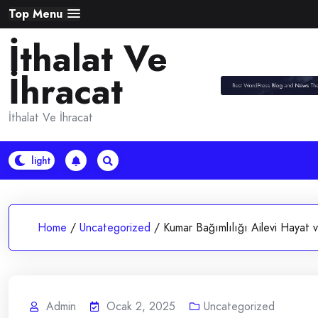
Skip
Top Menu
to
İthalat Ve
content
İhracat
İthalat Ve İhracat
Home
/
Uncategorized
/
Kumar Bağımlılığı Ailevi Hayat v
Admin
Ocak 2, 2025
Uncategorized