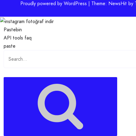
Proudly powered by WordPress | Theme: NewsHit by
Pastebin
API
tools
faq
paste