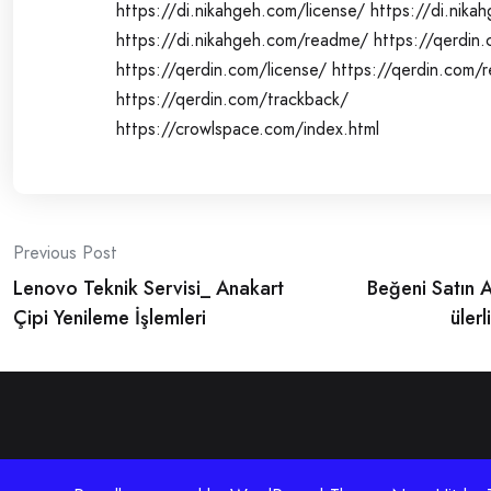
https://di.nikahgeh.com/license/
https://di.nika
https://di.nikahgeh.com/readme/
https://qerdin.
https://qerdin.com/license/
https://qerdin.com/
https://qerdin.com/trackback/
https://crowlspace.com/index.html
Post
Previous Post
Lenovo Teknik Servisi_ Anakart
Beğeni Satın 
navigation
Çipi Yenileme İşlemleri
üler