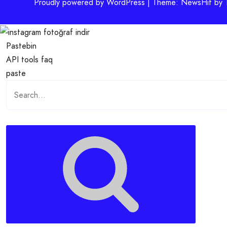
Proudly powered by WordPress | Theme: NewsHit by
Pastebin
API
tools
faq
paste