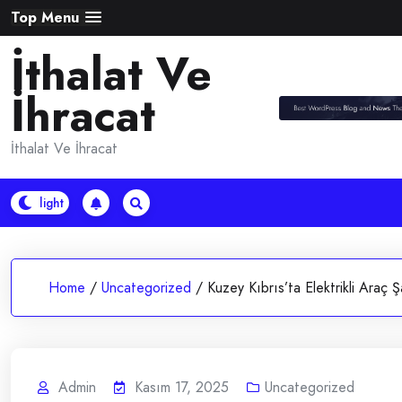
Skip
Top Menu
to
İthalat Ve
content
İhracat
İthalat Ve İhracat
Home
/
Uncategorized
/
Kuzey Kıbrıs’ta Elektrikli Araç Şa
Admin
Kasım 17, 2025
Uncategorized