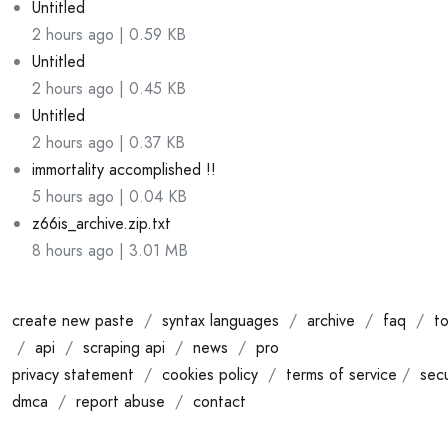
Untitled
2 hours ago | 0.59 KB
Untitled
2 hours ago | 0.45 KB
Untitled
2 hours ago | 0.37 KB
immortality accomplished !!
5 hours ago | 0.04 KB
z66is_archive.zip.txt
8 hours ago | 3.01 MB
create new paste
/
syntax languages
/
archive
/
faq
/
to
/
api
/
scraping api
/
news
/
pro
privacy statement
/
cookies policy
/
terms of service
/
secu
dmca
/
report abuse
/
contact