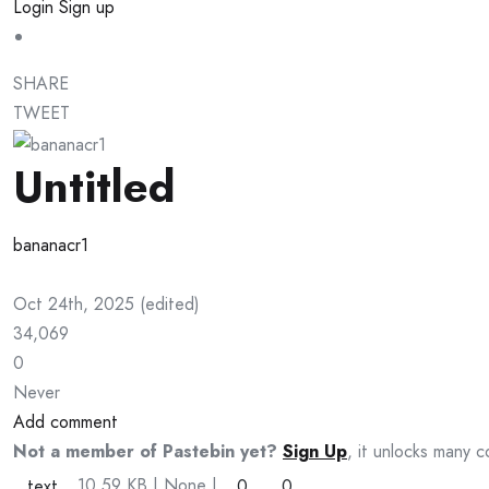
Login
Sign up
SHARE
TWEET
Untitled
bananacr1
Oct 24th, 2025
(
edited
)
34,069
0
Never
Add comment
Not a member of Pastebin yet?
Sign Up
, it unlocks many c
10.59 KB
| None
|
text
0
0