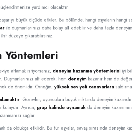
e güçlendirmenize yardımcı olacaktır.
şarıyı büyük ölçüde etkiler. Bu bölümde, hangi eşyaların hangi se
ar
ile düşmanlarınızı daha kolay alt edebilir ve daha fazla deneyim k
 üst düzeye çıkarabilirsiniz.
 Yöntemleri
eviye atlamak istiyorsanız,
deneyim kazanma yöntemlerini
iyi bi
ir. Düşmanlarınızı alt ederek, hem
deneyim
kazanır hem de değerli
lmek de önemlidir. Örneğin,
yüksek seviyeli canavarlara
saldırma
mlamaktır
. Görevler, oyunculara büyük miktarda deneyim kazandırab
e kolaydır. Ayrıca,
grup halinde oynamak
da deneyim kazanımını a
zanmanızı sağlar.
ak da oldukça etkilidir. Bu tür eşyalar, savaş sırasında deneyim kaz