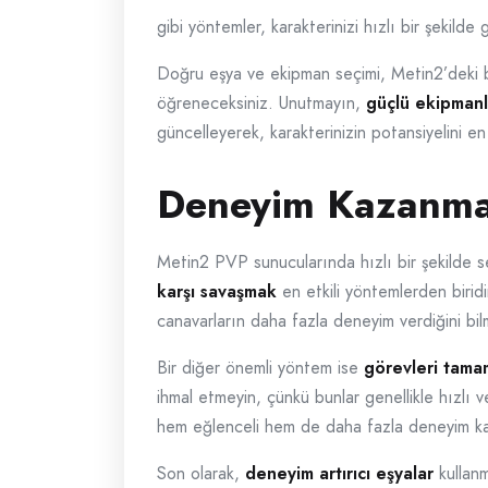
gibi yöntemler, karakterinizi hızlı bir şekild
Doğru eşya ve ekipman seçimi, Metin2’deki ba
öğreneceksiniz. Unutmayın,
güçlü ekipmanl
güncelleyerek, karakterinizin potansiyelini en
Deneyim Kazanma
Metin2 PVP sunucularında hızlı bir şekilde s
karşı savaşmak
en etkili yöntemlerden birid
canavarların daha fazla deneyim verdiğini bi
Bir diğer önemli yöntem ise
görevleri tama
ihmal etmeyin, çünkü bunlar genellikle hızlı v
hem eğlenceli hem de daha fazla deneyim ka
Son olarak,
deneyim artırıcı eşyalar
kullanm