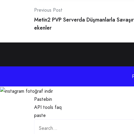
Post
Previous Post
Metin2 PVP Serverda Düşmanlarla Savaşır
navigation
ekenler
Pastebin
API
tools
faq
paste