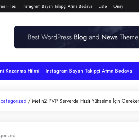
ma Hilesi
Instagram Bayan Takipçi Atma Bedava
Liste
Onay
i Kazanma Hilesi
Instagram Bayan Takipçi Atma Bedava
categorized
/
Metin2 PVP Serverda Hızlı Yükselme İçin Gereken 
gorized