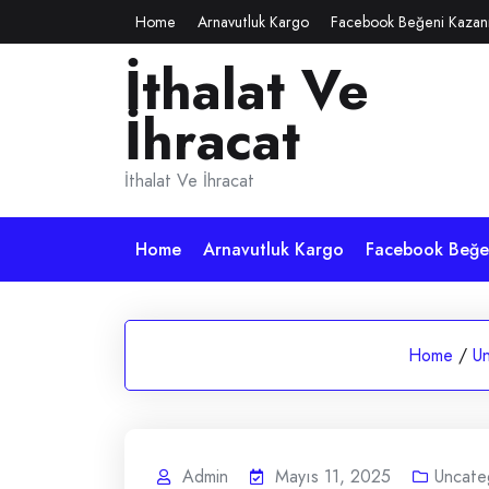
Skip
Home
Arnavutluk Kargo
Facebook Beğeni Kazan
to
İthalat Ve
content
İhracat
İthalat Ve İhracat
Home
Arnavutluk Kargo
Facebook Beğen
Home
/
Un
Admin
Mayıs 11, 2025
Uncate