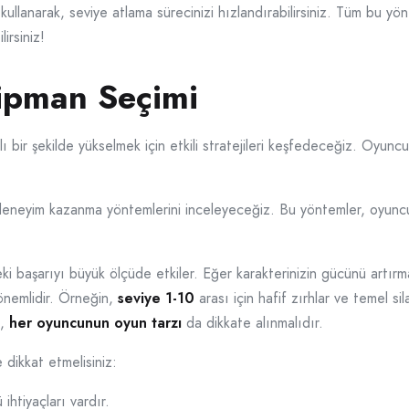
kullanarak, seviye atlama sürecinizi hızlandırabilirsiniz. Tüm bu yö
irsiniz!
ipman Seçimi
bir şekilde yükselmek için etkili stratejileri keşfedeceğiz. Oyun
i deneyim kazanma yöntemlerini inceleyeceğiz. Bu yöntemler, oyuncul
ki başarıyı büyük ölçüde etkiler. Eğer karakterinizin gücünü artırma
önemlidir. Örneğin,
seviye 1-10
arası için hafif zırhlar ve temel sil
a,
her oyuncunun oyun tarzı
da dikkate alınmalıdır.
dikkat etmelisiniz:
htiyaçları vardır.