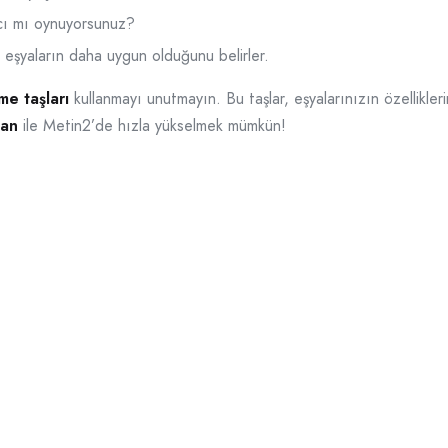
cı mı oynuyorsunuz?
eşyaların daha uygun olduğunu belirler.
rme taşları
kullanmayı unutmayın. Bu taşlar, eşyalarınızın özellikleri
man
ile Metin2’de hızla yükselmek mümkün!