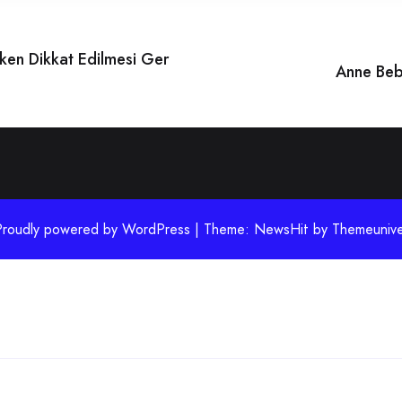
ken Dikkat Edilmesi Ger
Anne Bebe
Proudly powered by WordPress | Theme: NewsHit by
Themeunive