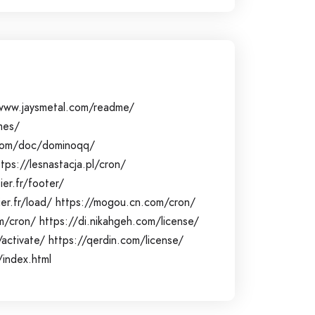
www.jaysmetal.com/readme/
mes/
p.com/doc/dominoqq/
ttps://lesnastacja.pl/cron/
er.fr/footer/
er.fr/load/
https://mogou.cn.com/cron/
m/cron/
https://di.nikahgeh.com/license/
/activate/
https://qerdin.com/license/
index.html