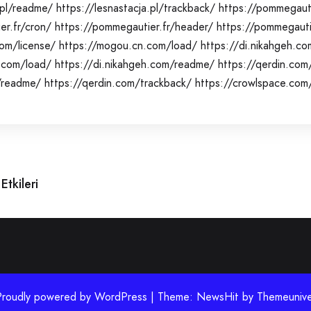
.pl/readme/
https://lesnastacja.pl/trackback/
https://pommegauti
er.fr/cron/
https://pommegautier.fr/header/
https://pommegauti
om/license/
https://mogou.cn.com/load/
https://di.nikahgeh.co
h.com/load/
https://di.nikahgeh.com/readme/
https://qerdin.com
/readme/
https://qerdin.com/trackback/
https://crowlspace.com/
Etkileri
Proudly powered by WordPress | Theme: NewsHit by
Themeunive