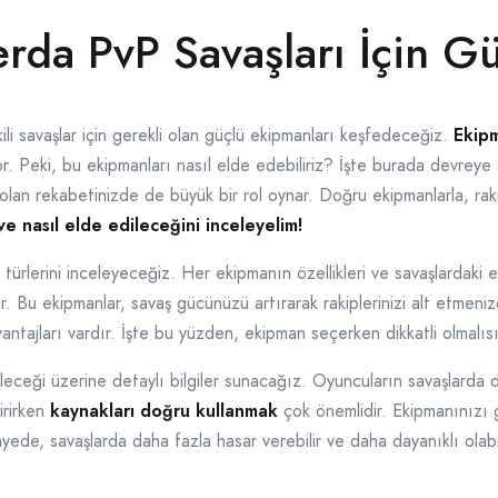
rda PvP Savaşları İçin G
li savaşlar için gerekli olan güçlü ekipmanları keşfedeceğiz.
Ekipm
 Peki, bu ekipmanları nasıl elde edebiliriz? İşte burada devreye st
olan rekabetinizde de büyük bir rol oynar. Doğru ekipmanlarla, rakip
e nasıl elde edileceğini inceleyelim!
ürlerini inceleyeceğiz. Her ekipmanın özellikleri ve savaşlardaki e
r. Bu ekipmanlar, savaş gücünüzü artırarak rakiplerinizi alt etmeni
ntajları vardır. İşte bu yüzden, ekipman seçerken dikkatli olmalısı
ileceği üzerine detaylı bilgiler sunacağız. Oyuncuların savaşlarda dah
irirken
kaynakları doğru kullanmak
çok önemlidir. Ekipmanınızı 
ede, savaşlarda daha fazla hasar verebilir ve daha dayanıklı olabil