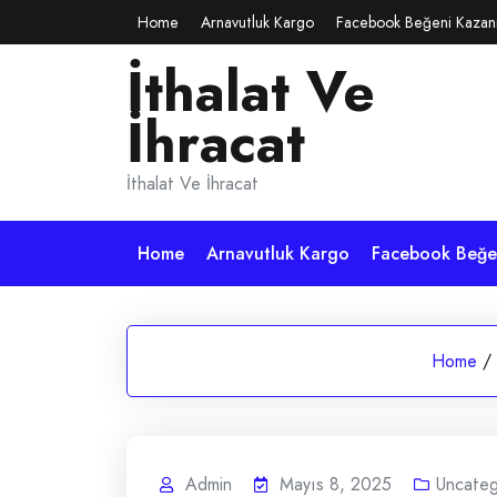
Skip
Home
Arnavutluk Kargo
Facebook Beğeni Kazan
to
İthalat Ve
content
İhracat
İthalat Ve İhracat
Home
Arnavutluk Kargo
Facebook Beğen
Home
/
Admin
Mayıs 8, 2025
Uncateg