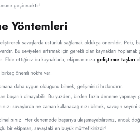
n önüne geçirecektir!
me Yöntemleri
iştirerek savaşlarda üstünlük sağlamak oldukça önemlidir. Peki, bu e
vardır. Bu seviyeleri artırmak için gerekli olan kaynakları toplamak 
ir. Elde ettiğiniz bu kaynaklarla, ekipmanınıza
geliştirme taşları
ek
 birkaç önemli nokta var:
mana daha uygun olduğunu bilmek, gelişiminizi hızlandırır.
aman başarılı olmayabilir. Bu yüzden, birden fazla deneme yapmayı
rınızı savaşlarda ne zaman kullanacağınızı bilmek, savaşın seyrini de
ı olmalısınız. Her denemede başarıya ulaşamayabilirsiniz, ancak doğr
çlü bir ekipman, savaştaki en büyük müttefikinizdir!