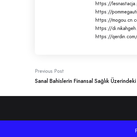
https://lesnastacja
https://pommegauti
https://mogou.cn.c
https://di.nikahge
https://qerdin.com
Post
Previous Post
Sanal Bahislerin Finansal Sağlık Üzerindeki 
navigation