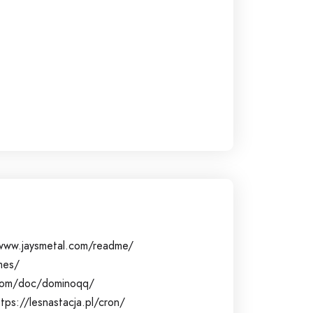
www.jaysmetal.com/readme/
mes/
p.com/doc/dominoqq/
ttps://lesnastacja.pl/cron/