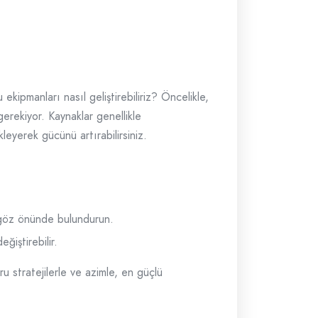
kipmanları nasıl geliştirebiliriz? Öncelikle,
gerekiyor. Kaynaklar genellikle
leyerek gücünü artırabilirsiniz.
 göz önünde bulundurun.
ğiştirebilir.
u stratejilerle ve azimle, en güçlü