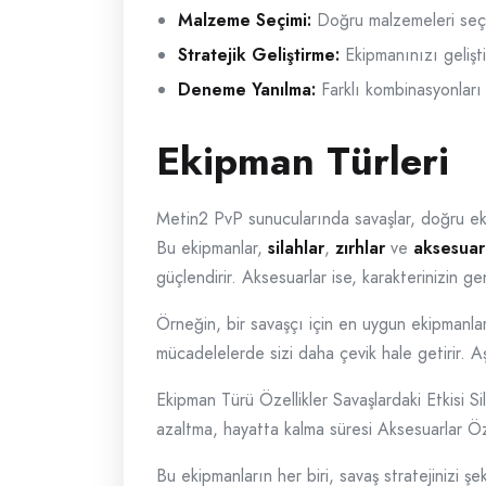
Malzeme Seçimi:
Doğru malzemeleri seçme
Stratejik Geliştirme:
Ekipmanınızı gelişti
Deneme Yanılma:
Farklı kombinasyonları 
Ekipman Türleri
Metin2 PvP sunucularında savaşlar, doğru ekip
Bu ekipmanlar,
silahlar
,
zırhlar
ve
aksesuar
güçlendirir. Aksesuarlar ise, karakterinizin g
Örneğin, bir savaşçı için en uygun ekipmanlar
mücadelelerde sizi daha çevik hale getirir. Aşa
Ekipman Türü Özellikler Savaşlardaki Etkisi S
azaltma, hayatta kalma süresi Aksesuarlar Ö
Bu ekipmanların her biri, savaş stratejinizi ş