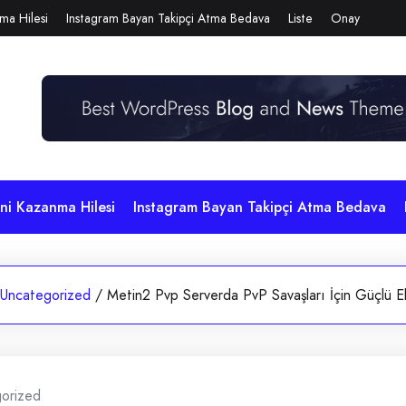
ma Hilesi
Instagram Bayan Takipçi Atma Bedava
Liste
Onay
i Kazanma Hilesi
Instagram Bayan Takipçi Atma Bedava
Uncategorized
/
Metin2 Pvp Serverda PvP Savaşları İçin Güçlü E
orized