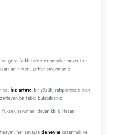
rına göre farklı türde ekipmanlar mevcuttur.
sarı artırırken, zırhlar savunmanızı
yrıca,
hız artırıcı
bir yüzük, rakiplerinizle olan
etleyen bir tablo bulabilirsiniz:
ar Yüksek savunma, dayanıklılık Hasarı
nutmayın, her savaşta
deneyim
kazanmak ve