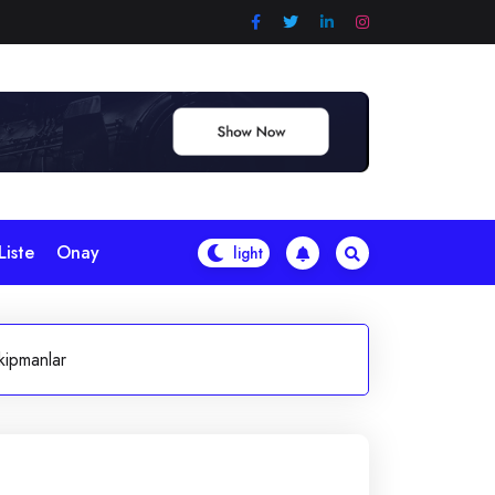
Liste
Onay
kipmanlar