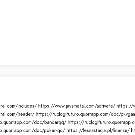
tal.com/includes/
https://www.jaysmetal.com/activate/
https://
etal.com/header/
https://tuclogifuturo.quorrapp.com/doc/pkvga
uro.quorrapp.com/doc/bandarqq/
https://tuclogifuturo.quorrap
uro.quorrapp.com/doc/poker-qq/
https://lesnastacja.pl/license/
h