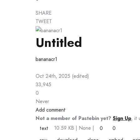
SHARE
TWEET
Untitled
bananacr1
Oct 24th, 2025
(
edited
)
33,945
0
Never
Add comment
Not a member of Pastebin yet?
Sign Up
, it
10.59 KB
| None
|
text
0
0