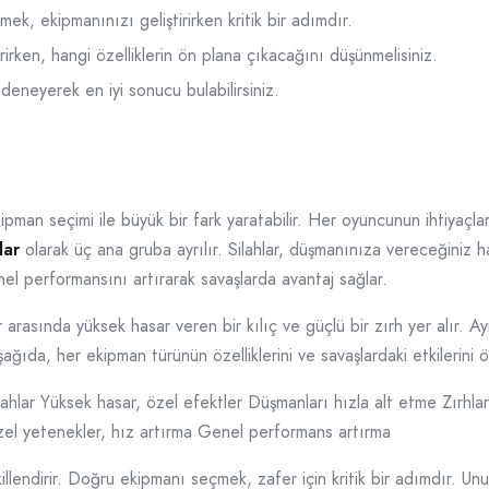
k, ekipmanınızı geliştirirken kritik bir adımdır.
rirken, hangi özelliklerin ön plana çıkacağını düşünmelisiniz.
deneyerek en iyi sonucu bulabilirsiniz.
man seçimi ile büyük bir fark yaratabilir. Her oyuncunun ihtiyaçla
lar
olarak üç ana gruba ayrılır. Silahlar, düşmanınıza vereceğiniz ha
enel performansını artırarak savaşlarda avantaj sağlar.
 arasında yüksek hasar veren bir kılıç ve güçlü bir zırh yer alır. A
ğıda, her ekipman türünün özelliklerini ve savaşlardaki etkilerini öz
ilahlar Yüksek hasar, özel efektler Düşmanları hızla alt etme Zırhl
zel yetenekler, hız artırma Genel performans artırma
ekillendirir. Doğru ekipmanı seçmek, zafer için kritik bir adımdır. U