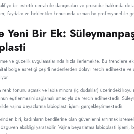
lifiye bir estetik cerrah ile danışmaları ve prosedür hakkında deta
ler, faydalar ve beklentiler konusunda uzman bir profesyonel ile g
ne Yeni Bir Ek: Süleymanpa
lasti
dirme ve güzellik uygulamalarında hızla ilerlemekte. Bu trendlere e
nital bölge estetiği çeşitli nedenlerden dolayı tercih edilmekte v
iyor.
in renk tonunu açmak ve labia minora (iç dudaklar) üzerindeki koyu r
onunun eşitlenmesini sağlamak amacıyla da tercih edilmektedir. Süle
ekilde vajina beyazlatma labioplasti işlemi gerçekleştirmektedir.
nden biri, kadınların kendilerine olan güvenlerini artırmak istemeler
özgüven eksikliği yaratabilir. Vajina beyazlatma labioplasti işlemi,