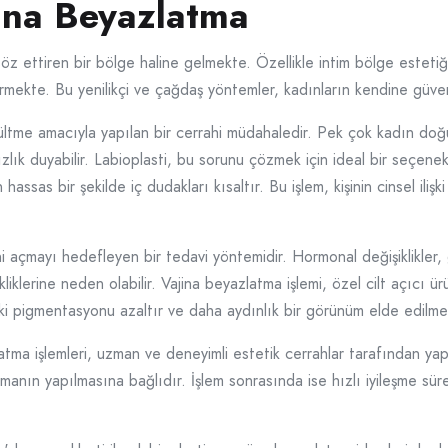
jina Beyazlatma
 ettiren bir bölge haline gelmekte. Özellikle intim bölge estetiğ
örmekte. Bu yenilikçi ve çağdaş yöntemler, kadınların kendine güven
üçültme amacıyla yapılan bir cerrahi müdahaledir. Pek çok kadın do
zlık duyabilir. Labioplasti, bu sorunu çözmek için ideal bir seçen
sas bir şekilde iç dudakları kısaltır. Bu işlem, kişinin cinsel ilişk
ni açmayı hedefleyen bir tedavi yöntemidir. Hormonal değişiklikler,
klerine neden olabilir. Vajina beyazlatma işlemi, özel cilt açıcı ürü
eki pigmentasyonu azaltır ve daha aydınlık bir görünüm elde edilme
atma işlemleri, uzman ve deneyimli estetik cerrahlar tarafından yap
lamanın yapılmasına bağlıdır. İşlem sonrasında ise hızlı iyileşme sür