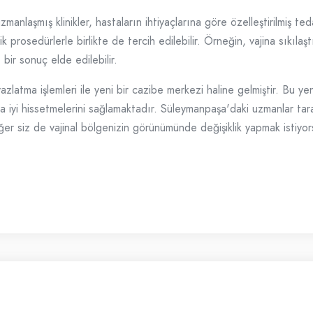
nlaşmış klinikler, hastaların ihtiyaçlarına göre özelleştirilmiş te
 prosedürlerle birlikte de tercih edilebilir. Örneğin, vajina sıkılaşt
ir sonuç elde edilebilir.
atma işlemleri ile yeni bir cazibe merkezi haline gelmiştir. Bu yeni
 iyi hissetmelerini sağlamaktadır. Süleymanpaşa'daki uzmanlar taraf
 Eğer siz de vajinal bölgenizin görünümünde değişiklik yapmak isti