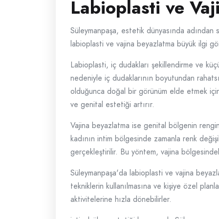
Labioplasti ve Va
Süleymanpaşa, estetik dünyasında adından söz
labioplasti ve vajina beyazlatma büyük ilgi g
Labioplasti, iç dudakları şekillendirme ve k
nedeniyle iç dudaklarının boyutundan rahatsı
olduğunca doğal bir görünüm elde etmek için has
ve genital estetiği artırır.
Vajina beyazlatma ise genital bölgenin rengi
kadının intim bölgesinde zamanla renk değişikli
gerçekleştirilir. Bu yöntem, vajina bölgesind
Süleymanpaşa'da labioplasti ve vajina beyazl
tekniklerin kullanılmasına ve kişiye özel plan
aktivitelerine hızla dönebilirler.