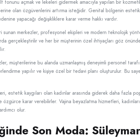
cilt tonunu açmak ve lekeleri gidermek amacıyla yapılan bir kozmeti
erine olan özgüvenlerini artırma isteğidir. Genital bölgenin este
denine yapacağı değişikliklere karar verme hakkı vardır.
i sunan merkezler, profesyonel ekipleri ve modern teknolojik yönt
rda gerçekleştirilir ve her bir müşterinin özel ihtiyaçları göz önünd
lır.
ler, müşterilerine bu alanda uzmanlaşmış deneyimli personel tarafın
endirme yapılır ve kişiye özel bir tedavi planı oluşturulur. Bu sa
ri, estetik kaygıları olan kadınlar arasında giderek daha fazla pop
de özgürce karar verebilirler. Vajina beyazlatma hizmetleri, kadınlar
ardımcı olur.
tiğinde Son Moda: Süleyma