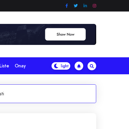
Liste
Onay
ti