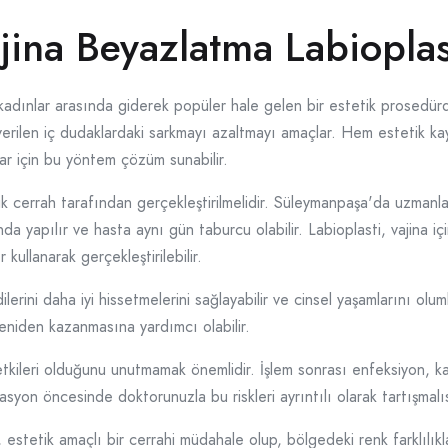
ina Beyazlatma Labioplas
kadınlar arasında giderek popüler hale gelen bir estetik prosedürdü
ı verilen iç dudaklardaki sarkmayı azaltmayı amaçlar. Hem estetik ka
ar için bu yöntem çözüm sunabilir.
tetik cerrah tarafından gerçekleştirilmelidir. Süleymanpaşa'da uzman
nda yapılır ve hasta aynı gün taburcu olabilir. Labioplasti, vajina içi
kullanarak gerçekleştirilebilir.
ilerini daha iyi hissetmelerini sağlayabilir ve cinsel yaşamlarını ol
eniden kazanmasına yardımcı olabilir.
etkileri olduğunu unutmamak önemlidir. İşlem sonrası enfeksiyon, k
asyon öncesinde doktorunuzla bu riskleri ayrıntılı olarak tartışmalı
estetik amaçlı bir cerrahi müdahale olup, bölgedeki renk farklılıkl