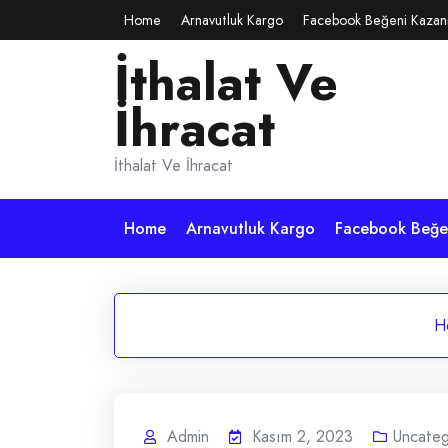
Skip
Home
Arnavutluk Kargo
Facebook Beğeni Kazan
to
İthalat Ve
content
İhracat
İthalat Ve İhracat
Home
Arnavutluk Kargo
Facebook Beğen
H
Admin
Kasım 2, 2023
Uncateg