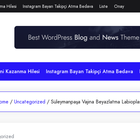
ma Hilesi
Instagram Bayan Takipçi Atma Bedava
Liste
Onay
i Kazanma Hilesi
Instagram Bayan Takipçi Atma Bedava
ome
/
Uncategorized
/
Süleymanpaşa Vajina Beyazlatma Labioplas
orized