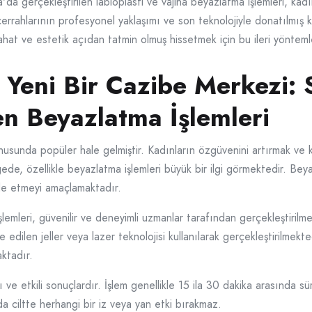
 gerçekleştirilen labioplasti ve vajina beyazlatma işlemleri, kadınl
errahlarının profesyonel yaklaşımı ve son teknolojiyle donatılmış klin
rahat ve estetik açıdan tatmin olmuş hissetmek için bu ileri yöntemle
e Yeni Bir Cazibe Merkezi
n Beyazlatma İşlemleri
nusunda popüler hale gelmiştir. Kadınların özgüvenini artırmak ve k
ede, özellikle beyazlatma işlemleri büyük bir ilgi görmektedir. Beya
de etmeyi amaçlamaktadır.
emleri, güvenilir ve deneyimli uzmanlar tarafından gerçekleştirilmek
 edilen jeller veya lazer teknolojisi kullanılarak gerçekleştirilmekte
ktadır.
lı ve etkili sonuçlardır. İşlem genellikle 15 ila 30 dakika arasında 
da ciltte herhangi bir iz veya yan etki bırakmaz.