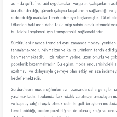
adımda şeffaf ve adil uygulamaları vurgular. Çalışanların adil
ücretlendirildiği, güvenli çalışma koşullarının sağlandığı ve ço
reddedildiği markalar tercih edilmeye başlanmıştır. Tüketicile
kökenleri hakkında daha fazla bilgi sahibi olmak istemektedi
bu talebi karşılamak için transparanlık sağlamaktadır.
Sürdürülebilir moda trendleri aynı zamanda modayı yeniden
tanımlamaktadır. Minimalizm ve kalıcı ürünlerin tercih edildiğ
benimsenmektedir. Hızlı tüketim yerine, uzun ömürlü ve çok 
popülerlik kazanmaktadır. Bu eğilim, moda endüstrisindeki at
azaltmayı ve dolayısıyla çevreye olan etkiyi en aza indirmey
hedeflemektedir.
Sürdürülebilir moda eğilimleri aynı zamanda daha geniş bir s
yaratmaktadır. Toplumda farkındalık yaratmayı amaçlayan marka
ve kapsayıcılığı teşvik etmektedir. Engelli bireylerin modad
temsil edildiği, beden pozitifliğinin ön plana çıktığı ve cinsi