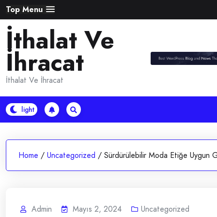
Skip
Top Menu
to
İthalat Ve
content
İhracat
İthalat Ve İhracat
Home
/
Uncategorized
/
Sürdürülebilir Moda Etiğe Uygun G
Admin
Mayıs 2, 2024
Uncategorized