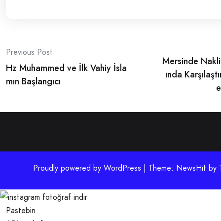
Post
Previous Post
Mersinde Nakli
navigation
Hz Muhammed ve İlk Vahiy İsla
ında Karşılaşt
mın Başlangıcı
e
Proudly powered by WordPress | Theme: NewsHit by
Pastebin