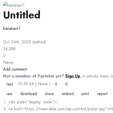
Untitled
bananacr1
Oct 24th, 2025
(
edited
)
34,288
0
Never
Add comment
Not a member of Pastebin yet?
Sign Up
, it unlocks many c
10.59 KB
| None
|
text
0
0
raw
download
clone
embed
print
report
<div style="display: none;">
<a href="https://team-able.com/wp-content/poker-qq/">ht