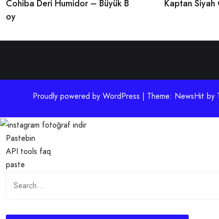
Cohiba Deri Humidor – Büyük B
Kaptan Siyah 
navigation
oy
Proudly powered by WordPress | Theme: NewsHit by
Pastebin
API
tools
faq
paste