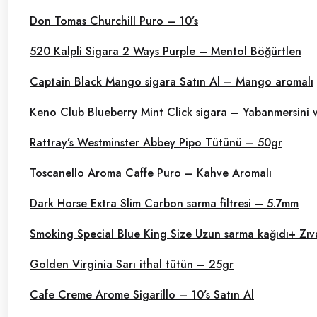
Don Tomas Churchill Puro – 10’s
520 Kalpli Sigara 2 Ways Purple – Mentol Böğürtlen
Captain Black Mango sigara Satın Al – Mango aromalı
Keno Club Blueberry Mint Click sigara – Yabanmersini
Rattray’s Westminster Abbey Pipo Tütünü – 50gr
Toscanello Aroma Caffe Puro – Kahve Aromalı
Dark Horse Extra Slim Carbon sarma filtresi – 5.7mm
Smoking Special Blue King Size Uzun sarma kağıdı+ Zıv
Golden Virginia Sarı ithal tütün – 25gr
Cafe Creme Arome Sigarillo – 10’s Satın Al