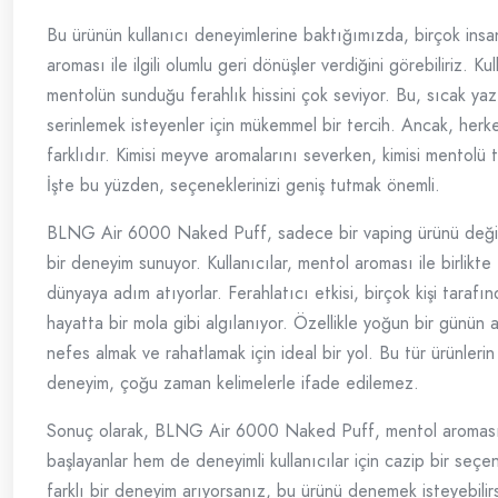
Bu ürünün kullanıcı deneyimlerine baktığımızda, birçok ins
aroması ile ilgili olumlu geri dönüşler verdiğini görebiliriz. Kul
mentolün sunduğu ferahlık hissini çok seviyor. Bu, sıcak ya
serinlemek isteyenler için mükemmel bir tercih. Ancak, herk
farklıdır. Kimisi meyve aromalarını severken, kimisi mentolü t
İşte bu yüzden, seçeneklerinizi geniş tutmak önemli.
BLNG Air 6000 Naked Puff, sadece bir vaping ürünü deği
bir deneyim sunuyor. Kullanıcılar, mentol aroması ile birlikte f
dünyaya adım atıyorlar. Ferahlatıcı etkisi, birçok kişi tarafı
hayatta bir mola gibi algılanıyor. Özellikle yoğun bir günün 
nefes almak ve rahatlamak için ideal bir yol. Bu tür ürünleri
deneyim, çoğu zaman kelimelerle ifade edilemez.
Sonuç olarak, BLNG Air 6000 Naked Puff, mentol aroması 
başlayanlar hem de deneyimli kullanıcılar için cazip bir seçe
farklı bir deneyim arıyorsanız, bu ürünü denemek isteyebilirs