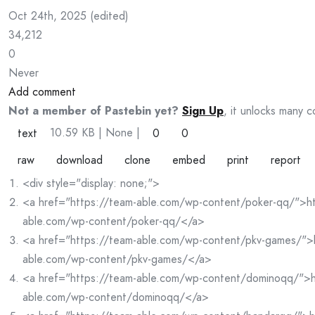
Oct 24th, 2025
(
edited
)
34,212
0
Never
Add comment
Not a member of Pastebin yet?
Sign Up
, it unlocks many c
10.59 KB
| None
|
text
0
0
raw
download
clone
embed
print
report
<div style="display: none;">
<a href="https://team-able.com/wp-content/poker-qq/">ht
able.com/wp-content/poker-qq/</a>
<a href="https://team-able.com/wp-content/pkv-games/">
able.com/wp-content/pkv-games/</a>
<a href="https://team-able.com/wp-content/dominoqq/">h
able.com/wp-content/dominoqq/</a>