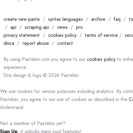
create new paste
/
syntax languages
/
archive
/
faq
/
to
/
api
/
scraping api
/
news
/
pro
privacy statement
/
cookies policy
/
terms of service
/
secu
dmca
/
report abuse
/
contact
By using Pastebin.com you agree to our
cookies policy
to enha
experience.
Site design & logo © 2026 Pastebin
We use cookies for various purposes including analytics. By cont
Pastebin, you agree to our use of cookies as described in the
C
Understand
Not a member of Pastebin yet?
Sign Up
, it unlocks many cool features!