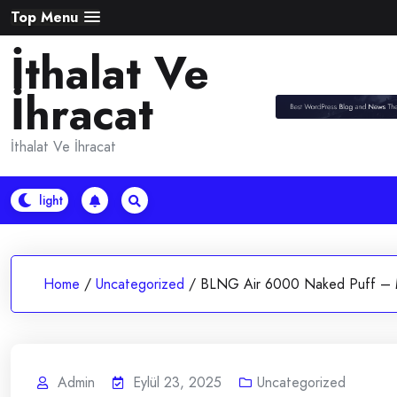
Skip
Top Menu
to
İthalat Ve
content
İhracat
İthalat Ve İhracat
Home
/
Uncategorized
/
BLNG Air 6000 Naked Puff – M
Admin
Eylül 23, 2025
Uncategorized