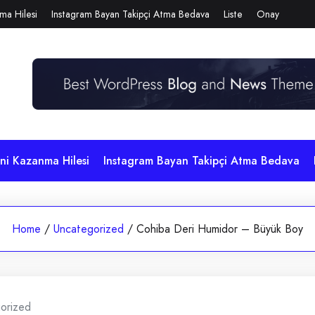
ma Hilesi
Instagram Bayan Takipçi Atma Bedava
Liste
Onay
i Kazanma Hilesi
Instagram Bayan Takipçi Atma Bedava
Home
/
Uncategorized
/
Cohiba Deri Humidor – Büyük Boy
orized