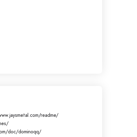
www.jaysmetal.com/readme/
mes/
p.com/doc/dominoqq/