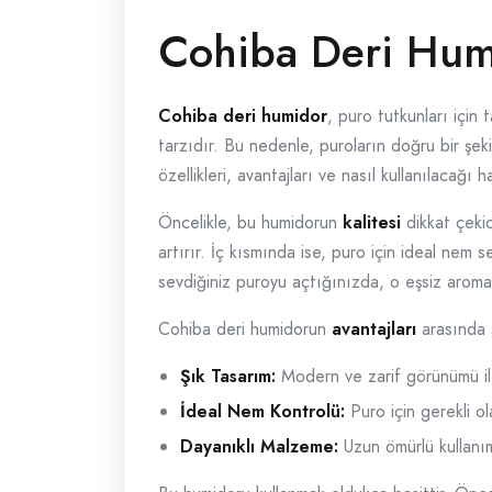
Cohiba Deri Hum
Cohiba deri humidor
, puro tutkunları için
tarzıdır. Bu nedenle, puroların doğru bir şe
özellikleri, avantajları ve nasıl kullanılacağı 
Öncelikle, bu humidorun
kalitesi
dikkat çekic
artırır. İç kısmında ise, puro için ideal nem
sevdiğiniz puroyu açtığınızda, o eşsiz arom
Cohiba deri humidorun
avantajları
arasında ş
Şık Tasarım:
Modern ve zarif görünümü il
İdeal Nem Kontrolü:
Puro için gerekli o
Dayanıklı Malzeme:
Uzun ömürlü kullanım 