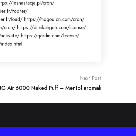
ttps://lesnastacja.pl/cron/
er.fr/footer/
er.fr/load/
https://mogou.cn.com/cron/
m/cron/
https://di.nikahgeh.com/license/
/activate/
https://qerdin.com/license/
index.html
Next Post
G Air 6000 Naked Puff – Mentol aromalı