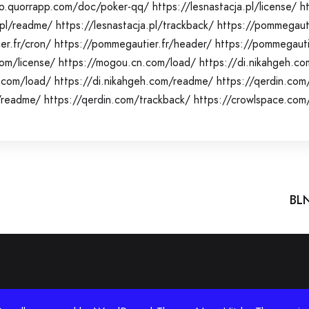
uro.quorrapp.com/doc/poker-qq/
https://lesnastacja.pl/license/
h
.pl/readme/
https://lesnastacja.pl/trackback/
https://pommegauti
er.fr/cron/
https://pommegautier.fr/header/
https://pommegauti
om/license/
https://mogou.cn.com/load/
https://di.nikahgeh.co
h.com/load/
https://di.nikahgeh.com/readme/
https://qerdin.com
/readme/
https://qerdin.com/trackback/
https://crowlspace.com/
BLN