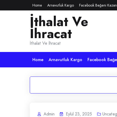
Skip
Home
Arnavutluk Kargo
Facebook Beğeni Kazan
to
İthalat Ve
content
İhracat
İthalat Ve İhracat
Home
Arnavutluk Kargo
Facebook Beğen
Admin
Eylül 23, 2025
Uncateg