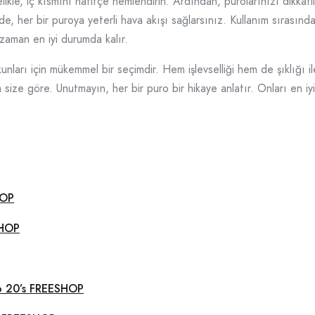
kle, iç kısmını hafifçe nemlendirin. Ardından, purolarınızı dikkatli
lde, her bir puroya yeterli hava akışı sağlarsınız. Kullanım sırasınd
zaman en iyi durumda kalır.
ları için mükemmel bir seçimdir. Hem işlevselliği hem de şıklığı il
 size göre. Unutmayın, her bir puro bir hikaye anlatır. Onları en iy
HOP
SHOP
ro 20’s FREESHOP