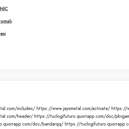
İNİC
romalı
esi
tal.com/includes/
https://www.jaysmetal.com/activate/
https://
etal.com/header/
https://tuclogifuturo.quorrapp.com/doc/pkvga
uro.quorrapp.com/doc/bandarqq/
https://tuclogifuturo.quorrap