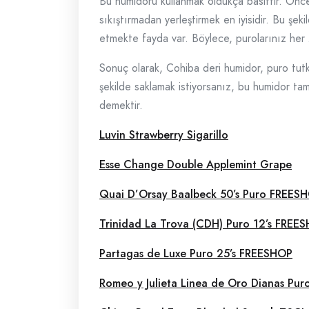
Bu humidoru kullanmak oldukça basittir. Önceli
sıkıştırmadan yerleştirmek en iyisidir. Bu şeki
etmekte fayda var. Böylece, purolarınız her 
Sonuç olarak, Cohiba deri humidor, puro tutkun
şekilde saklamak istiyorsanız, bu humidor tam
demektir.
Luvin Strawberry Sigarillo
Esse Change Double Applemint Grape
Quai D’Orsay Baalbeck 50’s Puro FREES
Trinidad La Trova (CDH) Puro 12’s FREE
Partagas de Luxe Puro 25’s FREESHOP
Romeo y Julieta Linea de Oro Dianas Pu