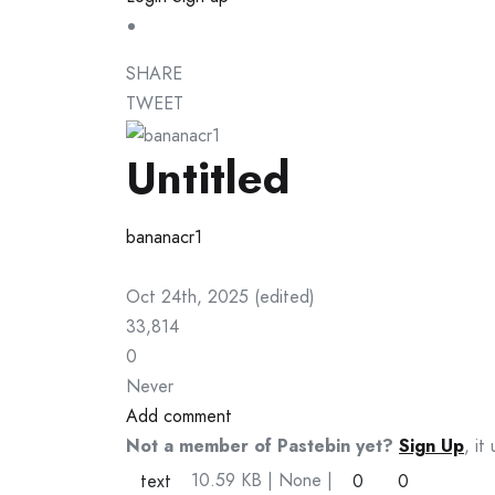
SHARE
TWEET
Untitled
bananacr1
Oct 24th, 2025
(
edited
)
33,814
0
Never
Add comment
Not a member of Pastebin yet?
Sign Up
, it
10.59 KB
| None
|
text
0
0