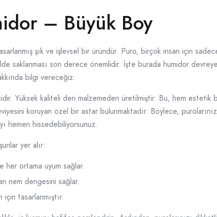
idor – Büyük Boy
 tasarlanmış şık ve işlevsel bir üründür. Puro, birçok insan için sad
kilde saklanması son derece önemlidir. İşte burada humidor devrey
hakkında bilgi vereceğiz.
idir. Yüksek kaliteli deri malzemeden üretilmiştir. Bu, hem estetik
 seviyesini koruyan özel bir astar bulunmaktadır. Böylece, puroların
ayı hemen hissedebiliyorsunuz.
unlar yer alır:
e her ortama uyum sağlar.
lan nem dengesini sağlar.
için tasarlanmıştır.