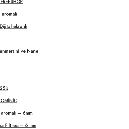
L FREESHOP
 aromalı
jital ekranlı
banmersini ve Nane
25´s
 DOMİNİC
n aromalı – 6mm
a Filtresi – 6 mm