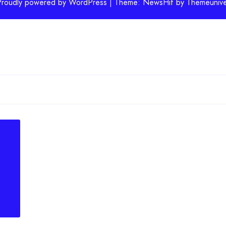
Proudly powered by WordPress | Theme: NewsHit by
Themeunive