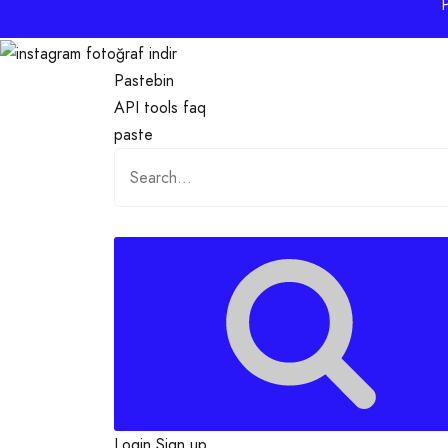
Pastebin
API
tools
faq
paste
Login
Sign up