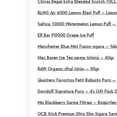
Chivas Regal Extra Blended Scotch 70C
BLNG Air 6000 Lemon Blast Puff – Limon
Saltica 10000 Watermelon Lemon Puff – Di
Elf Bar Pi9000 Grape Ice Puff
Manchester Blue Mist Fusion sigara – Ya
Mac Baren Ice Tea sarma tütünü – 40gr
RAW Organic ithal tütün – 50gr
Quintero Favoritos Petit Robusto Puro – 
Davidoff Signature Puro – 4’s Gift Pack
Mix Blackberry Sarma Filtresi – Böğürtle
OCB Stick Premium Ultra Slim Sigara Sarm