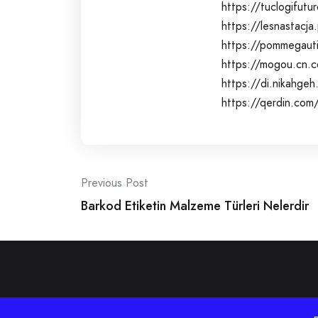
https://tuclogifut
https://lesnastacja
https://pommegauti
https://mogou.cn.c
https://di.nikahge
https://qerdin.com
Post
Previous Post
Barkod Etiketin Malzeme Türleri Nelerdir
navigation